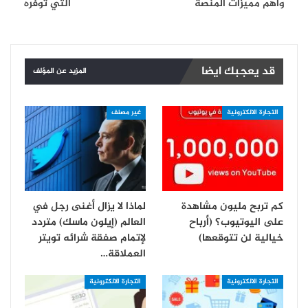
واهم مميزات المنصة
التي توفره
قد يعجبك ايضا
المزيد عن المؤلف
التجارة الالكترونية
غير مصنف
كم تربح مليون مشاهدة
لماذا لا يزال أغنى رجل في
على اليوتيوب؟ (أرباح
العالم (إيلون ماسك) متردد
خيالية لن تتوقعها)
لإتمام صفقة شرائه تويتر
العملاقة…
التجارة الالكترونية
التجارة الالكترونية