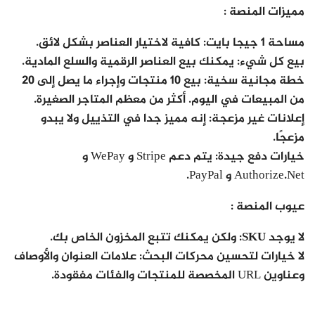
مميزات المنصة :
مساحة 1 جيجا بايت
: كافية لاختيار العناصر بشكل لائق.
بيع كل شيء
: يمكنك بيع العناصر الرقمية والسلع المادية.
خطة مجانية سخية
: بيع 10 منتجات وإجراء ما يصل إلى 20
من المبيعات في اليوم. أكثر من معظم المتاجر الصغيرة.
إعلانات غير مزعجة:
إنه مميز جدا في التذييل ولا يبدو
مزعجًا.
خيارات دفع جيدة
: يتم دعم Stripe و WePay و
Authorize.Net و PayPal.
عيوب المنصة :
لا يوجد SKU:
ولكن يمكنك تتبع المخزون الخاص بك.
لا خيارات لتحسين محركات البحث
: علامات العنوان والأوصاف
وعناوين URL المخصصة للمنتجات والفئات مفقودة.