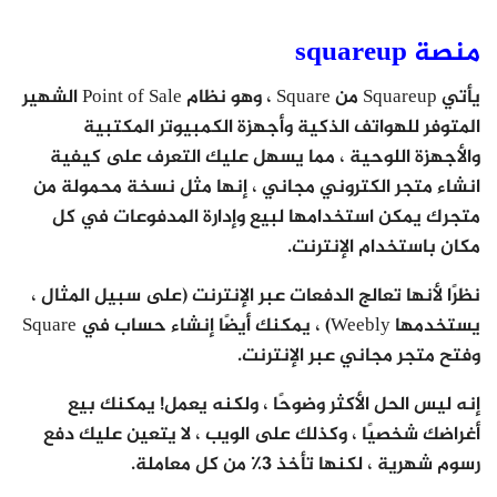
منصة squareup
يأتي Squareup من Square ، وهو نظام Point of Sale الشهير
المتوفر للهواتف الذكية وأجهزة الكمبيوتر المكتبية
والأجهزة اللوحية ، مما يسهل عليك التعرف على كيفية
انشاء متجر الكتروني مجاني ، إنها مثل نسخة محمولة من
متجرك يمكن استخدامها لبيع وإدارة المدفوعات في كل
مكان باستخدام الإنترنت.
نظرًا لأنها تعالج الدفعات عبر الإنترنت (على سبيل المثال ،
يستخدمها Weebly) ، يمكنك أيضًا إنشاء حساب في Square
وفتح متجر مجاني عبر الإنترنت.
إنه ليس الحل الأكثر وضوحًا ، ولكنه يعمل! يمكنك بيع
أغراضك شخصيًا ، وكذلك على الويب ، لا يتعين عليك دفع
رسوم شهرية ، لكنها تأخذ 3٪ من كل معاملة.