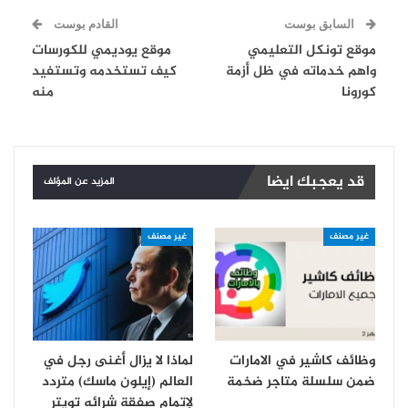
السابق بوست
القادم بوست
موقع تونكل التعليمي
موقع يوديمي للكورسات
واهم خدماته في ظل أزمة
كيف تستخدمه وتستفيد
كورونا
منه
قد يعجبك ايضا
المزيد عن المؤلف
غير مصنف
غير مصنف
وظائف كاشير في الامارات
لماذا لا يزال أغنى رجل في
ضمن سلسلة متاجر ضخمة
العالم (إيلون ماسك) متردد
لإتمام صفقة شرائه تويتر