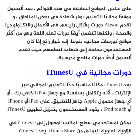
على عكس المواقع السابقة في هذه القوائم ، يعد أليسون
موقعًا مجانيًا للتعليم يوفر شهادة في بعض المناطق ، و
تقدم Alison دورات بشكل رئيسي في الأعمال والتكنولوجيا
والصحة ، ولكنها تتضمن أيضًا دورات تعلم اللغة وهو من أكثر
مواقع كورسات مجانية تنوعا. إنه خيار رائع إذا كان
المستخدمون بحاجة إلى شهادة لتعلمهم حيث تقدم
أليسون أيضًا دورات مناهج مدرسية.
دورات مجانية في iTunesU
يعد iTunesU مكانًا مناسبًا جدًا للتعليم المجاني عبر
الإنترنت ، لأنه يتكامل بسلاسة مع جهاز iPod الخاص بك ، أو
أي جهاز محمول Apple جاهز للتطبيق. على iPad أو iPhone
أو iPod touch ، يقوم المستخدمون بتنزيل تطبيق iTunesU.
يمكن لمستخدمي سطح المكتب الوصول إلى iTunesU في
الزاوية العلوية اليمنى من iTunes Store. يعد iTunesU