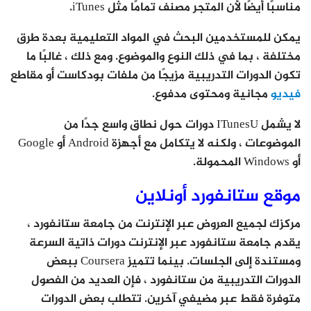
مناسبًا أيضًا لأن المتجر مصنف تمامًا مثل iTunes.
يمكن للمستخدمين البحث في المواد التعليمية بعدة طرق
مختلفة ، بما في ذلك النوع والموضوع. ومع ذلك ، غالبًا ما
تكون الدورات التدريبية مزيجًا من ملفات بودكاست أو مقاطع
فيديو
مجانية ومحتوى مدفوع.
لا يشمل ITunesU دورات حول نطاق واسع جدًا من
الموضوعات ، ولكنه لا يتكامل مع أجهزة Android أو Google
أو Windows المحمولة.
موقع ستانفورد أونلاين
مركزك لجميع العروض عبر الإنترنت من جامعة ستانفورد ،
يقدم جامعة ستانفورد عبر الإنترنت دورات ذاتية السرعة
ومستندة إلى الجلسات. بينما تتميز Coursera ببعض
الدورات التدريبية من ستانفورد ، فإن العديد من الفصول
متوفرة فقط عبر مضيفي آخرين. تتطلب بعض الدورات