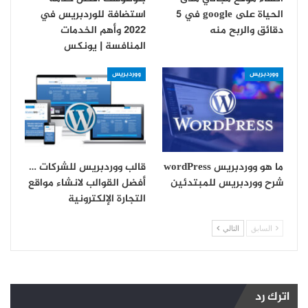
الحياة على google في 5
استضافة للوردبريس في
دقائق والربح منه
2022 وأهم الخدمات
المنافسة | يونكس
ووردبريس
ووردبريس
ما هو ووردبريس wordPress
قالب ووردبريس للشركات …
شرح ووردبريس للمبتدئين
أفضل القوالب لانشاء مواقع
التجارة الإلكترونية
السابق
التالي
اترك رد