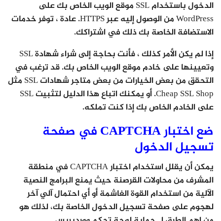
الدخول باستخدام SSL موقع الويب الخاص بك على
WordPress من الوصول إليه عبر HTTPS. عادة ، توفر خدمات
الاستضافة الخاصة بك ذلك في اشتراكك.
إذا لم يكن الأمر كذلك ، فأنت بحاجة إلى شراء شهادة SSL
وتعيينها على خادم موقع الويب الخاص بك. قد ترغب في
التحقق من بعض الخيارات من بعض متاجر شهادات SSL مثل
Cheap SSL Shop. أو يمكنك اتباع هذا الدليل لتثبيت SSL
على الخادم الخاص بك إذا كنت تملكه.
ضع اختبار CAPTCHA في صفحة
تسجيل الدخول
يمكن أن يقلل استخدام اختبار CAPTCHA في منطقة
المشرف من محاولات القرصنة حيث يمنع البرامج النصية
الآلية من استخدام القوة الغاشمة أو أي احتمال آلي آخر
لهجوم على صفحة تسجيل الدخول الخاصة بك، لذلك هو
من اهم الطرق لـ حماية لوحة تحكم ووردبريس.