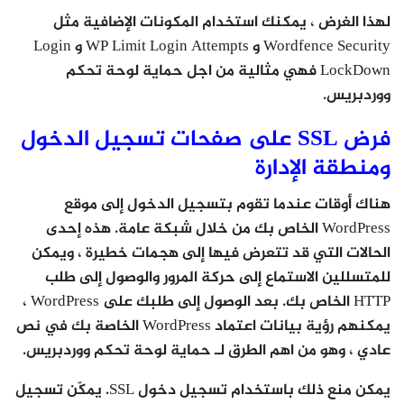
لهذا الغرض ، يمكنك استخدام المكونات الإضافية مثل
Wordfence Security و WP Limit Login Attempts و Login
LockDown فهي مثالية من اجل حماية لوحة تحكم
ووردبريس.
فرض SSL على صفحات تسجيل الدخول
ومنطقة الإدارة
هناك أوقات عندما تقوم بتسجيل الدخول إلى موقع
WordPress الخاص بك من خلال شبكة عامة. هذه إحدى
الحالات التي قد تتعرض فيها إلى هجمات خطيرة ، ويمكن
للمتسللين الاستماع إلى حركة المرور والوصول إلى طلب
HTTP الخاص بك. بعد الوصول إلى طلبك على WordPress ،
يمكنهم رؤية بيانات اعتماد WordPress الخاصة بك في نص
عادي ، وهو من اهم الطرق لـ حماية لوحة تحكم ووردبريس.
يمكن منع ذلك باستخدام تسجيل دخول SSL. يمكّن تسجيل