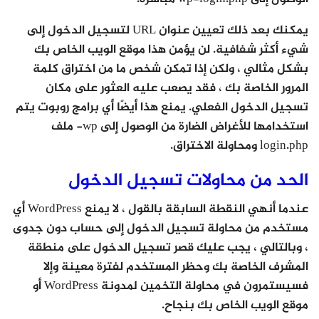
يمكنك بعد ذلك تعيين عنوان URL لتسجيل الدخول إلى
شيء أكثر شفافية. لن يؤمن هذا موقع الويب الخاص بك
بشكل مثالي ، ولكن إذا تمكن شخص ما من اختراق كلمة
المرور الخاصة بك ، فقد يصعب عليه العثور على مكان
تسجيل الدخول الفعلي. يمنع هذا أيضًا أي برامج روبوت يتم
استخدامها للأغراض الضارة من الوصول إلى wp- ملف
login.php ومحاولة الاختراق.
الحد من محاولات تسجيل الدخول
عندما أنهي النقطة السابقة بالقول ، لا يمنع WordPress أي
مستخدم من محاولة تسجيل الدخول إلى حساب دون جدوى
، وبالتالي ، يجب عليك قصر تسجيل الدخول على منطقة
المشرف الخاصة بك وحظر المستخدم لفترة معينة وإلا
فسيستمرون في محاولة التخمين لمدونة WordPress أو
موقع الويب الخاص بك بنجاح.