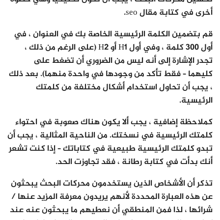
أخرى في كتابة مقال seo.
قم بتضمين الكلمة الرئيسية الخاصة بك في العنوان ، في
أول 300 كلمة ، وفي أول H1 أو H2 (على الرغم من ذلك ،
تجدر الإشارة إلى أنه ليس من الضروري أن تضغط على
كليهما – فقط تأكد من وجودها في واحدة منهما). بعد ذلك
، يجب أن تحاول استخدام أشكال مختلفة من كلمتك
الرئيسية.
كملاحظة إضافية ، يجب ألا يكون هناك صعوبة في احتواء
كلمتك الرئيسية في نسختك. من الناحية المثالية ، يجب أن
تبدو كلمتك الرئيسية طبيعية في كتاباتك – إذا كنت تشعر
أنك بدأت في كتابة رطانة ، فقد تجاوزت الحد.
تذكر أن الأشخاص الذين يستخدمون محركات البحث يبحثون
عن هذه العبارة المحددة لأنهم يريدون معرفة المزيد عنها /
شرائها ، لذا فمن المنطقي أن نعطيهم ما يبحثون عنه عند