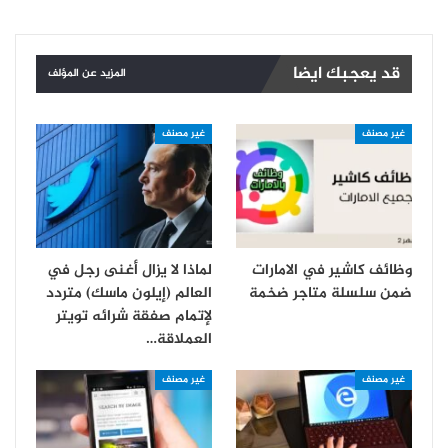
قد يعجبك ايضا
المزيد عن المؤلف
غير مصنف
غير مصنف
وظائف كاشير في الامارات
لماذا لا يزال أغنى رجل في
ضمن سلسلة متاجر ضخمة
العالم (إيلون ماسك) متردد
لإتمام صفقة شرائه تويتر
العملاقة…
غير مصنف
غير مصنف