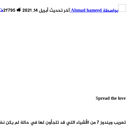
بواسطة
Ahmad hameed
آخر تحديث
أبريل 14, 2021
21٬795
Spread the love
تعريب ويندوز 7 من الأشياء التي قد تلجأون لها في حالة لم يكن نظام التشغيل يتيح لكم عرض القوائم باللغة العربية.