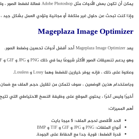
يمكن أن تكون بعض الأدوات مثل Adobe Photoshop فعالة لضغط الصور ، ولكنها مكلفة للغاية وليست ضرورية.
وإذا كنت تبحث عن حلول غير ملكفة أو مجانية وتؤدي العمل بشكل جيد ، في
Mageplaza Image Optimizer
يعد Mageplaza Image Optimizer أحد أفضل أدوات تحسين وضغط الصور.
وهو يدعم تنسيقات الصور الأكثر شيوعًا بما في ذلك PNG و JPG و GIF و TIF وكذلك BMP.
وعلاوة على ذلك ، فإنه يوفر خيارين للضغط وهما Lossy و Lossless.
وباستخدام هذين الوضعين ، سوف تتمكن من تقليل حجم الملف مع ضمان ج
أخيرًا وليس آخرًا ، يحتوي الموقع على وظيفة النسخ الاحتياطي التي تتي
أهم المميزات:
الحد الأقصى لحجم الملف: 5 ميجا بايت
أنواع الملفات: PNG و JPG و GIF و TIF و BMP
قدرة الضغط: قوية جدا مع الحفاظ على الجودة.