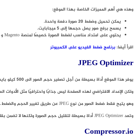
وهذه هي أهم المميزات الخاصة بهذا الموقع:
يمكن تحميل وضغط 20 صورة دفعة واحدة.
يسمح برفع صور يصل حجمها إلى 5 ميجابايت.
يحتوي على امتداد مناسب لضغط الصورة خصيصًا لمنصة Magento و WordPress.
اقرأ أيضا:
برنامج ضغط الفيديو على الكمبيوتر
JPEG Optimizer
يوفر هذا الموقع أداة بسيطة من أجل تصغير حجم الصور الى 500 كيلو بايت أو أقل.
ولكن الإعداد الافتراضي لهذه الصفحة ليس جذابًا واحترافيًا مثل الأدوات ال
وهو يتيح فقط ضغط الصور من نوع JPEG عن طريق تغيير الحجم والضغط.
وتعد JPEG Optimizer أداة بسيطة لتقليل حجم الصورة ولكنها لا تضمن بقاء نفس الجودة التي في الصورة الأصلية.
Compressor.io