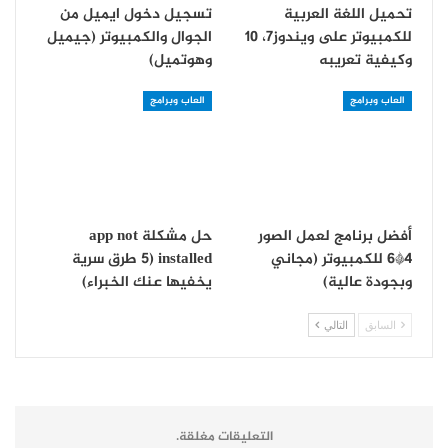
تحميل اللغة العربية
تسجيل دخول ايميل من
للكمبيوتر على ويندوز7، 10
الجوال والكمبيوتر (جيميل
وكيفية تعريبه
وهوتميل)
العاب وبرامج
العاب وبرامج
أفضل برنامج لعمل الصور
حل مشكلة app not
4*6 للكمبيوتر (مجاني
installed (5 طرق سرية
وبجودة عالية)
يخفيها عنك الخبراء)
السابق
التالي
التعليقات مغلقة.