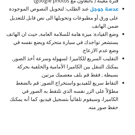
فترة معينة ( بالتعاون مع google photos)
عدسة جوجل
عند الطلب: لتحويل النصوص الموجودة
على ورق أو مطبوعات وتحويلها الى نص قابل للتعديل
ضمن الهاتف.
وضع القيادة: ميزة هامة للسلامة العامة, حيث ان الهاتف
يستشعر تواجدك في سيارة متحركة ويضع نفسه في
وضع عدم الازعاج.
التقليب السريع للكاميرا: لسهولة وسرعة أخذ الصور,
يمكنك التنقل بين الكاميرا الأمامية والخلفية بحركة
بسيطة , فقط قم بلف معصمك مرتين.
التقاط سريع للفيديو واستخراج الصور: قم بالضغط
مطوّلاً على الزر نفسه الذي تلتقط به الصور في
الكاميرا، وسيقوم تلقائياً بتسجيل فيديو، كما أنه يمكنك
حفظ صور منه.