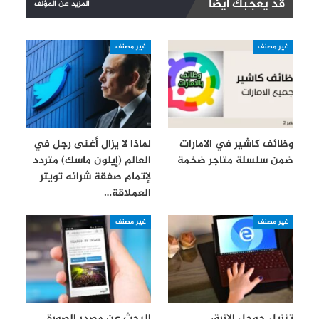
قد يعجبك ايضا
المزيد عن المؤلف
غير مصنف
غير مصنف
وظائف كاشير في الامارات
لماذا لا يزال أغنى رجل في
ضمن سلسلة متاجر ضخمة
العالم (إيلون ماسك) متردد
لإتمام صفقة شرائه تويتر
العملاقة…
غير مصنف
غير مصنف
تنزيل جوجل الازرق
البحث عن مصدر الصورة