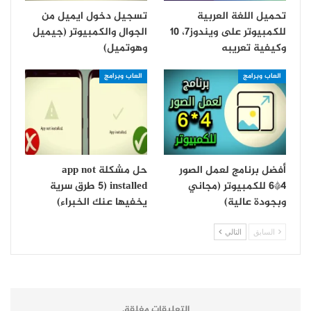
تحميل اللغة العربية
تسجيل دخول ايميل من
للكمبيوتر على ويندوز7، 10
الجوال والكمبيوتر (جيميل
وكيفية تعريبه
وهوتميل)
العاب وبرامج
العاب وبرامج
أفضل برنامج لعمل الصور
حل مشكلة app not
4*6 للكمبيوتر (مجاني
installed (5 طرق سرية
وبجودة عالية)
يخفيها عنك الخبراء)
السابق
التالي
التعليقات مغلقة.