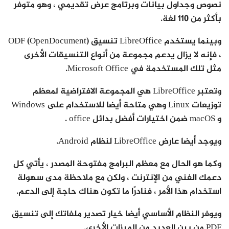
نصوص وجداول بيانات وبرتامج عرض تقديمي ، وهو متوفر
بأكثر من 110 لغة.
وبينما يستخدم LibreOffice تنسيق ODF (OpenDocument)
، فإنه لا يزال يدعم مجموعة من أنواع التنسيقات الأخرى
مثل تلك المستخدمة في Microsoft Office.
وتعتبر LibreOffice هي المجموعة الافتراضية لمعظم
توزيعات Linux وهي متاحة أيضا للاستخدام على Windows
و macOS ضمن اختيارات أفضل بدائل office .
ويوجد أيضا عارض LibreOffice لنظام Android.
وكما هو الحال مع معظم البرامج مفتوحة المصدر ، يأتي كل
دعمك الفني من الإنترنت ، ولكن مع ملاحظة مدى سهولة
استخدام هذا الأمر ، فنادرًا ما تكون هناك حاجة إلى الدعم.
ويوفر النظام الأساسي أيضا خيار تصدير ملفاتك إلى تنسيق
PDF من بين العديد من الميزات الأخرى.