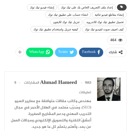
إعداد ملف التعريف الخاص بك على تيك توك
إنشاء فيديو تيك توك
إنشاء مقاطع فيديو ثنائية
انشاء حساب على تطبيق تيك توك
تحميل تطبيق تيك توك للاندرويد
تنزيل تيك توك للايفون
كيف اضيف صوت لفيديو تيك توك
كيفية تنزيل واستخدام تطبيق تيك توك
464
WhatsApp
Twitter
Facebook
شارك
Ahmad Hameed
1663 المشاركات
9
تعليقات
مهندس وكاتب مقالات متوافقة مع معايير السيو
(SEO)، ومُدرِّب مُعتمد في الهلال الأحمر في مجال
التدريب المهني ودعم المشاريع الصغيرة.
أعشقُ التقنية والتسويق الإلكتروني ومجالات العمل
عن بعد، وأهتم بتعلّم كل ما هو جديد.