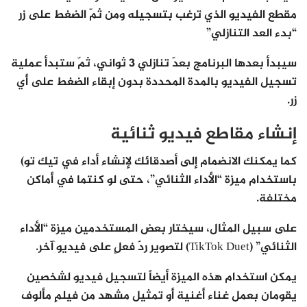
مقطع الفيديو الذي ترغب بتسجيله ومن ثمّ الضغط على زر
“بدء العد التنازلي”
سيبدأ بعدها البرنامج بعدّ تنازلي 3 ثواني، ثمّ ستبدأ عملية
تسجيل الفيديو بالمدة المحددة بدون إبقاء الضغط على أي
زر.
إنشاء مقاطع فيديو ثنائية
كما يمكنك الانضمام إلى أصدقائك لإنشاء أداء في تيك تو)
باستخدام ميزة “الأداء الثنائي”، حتى لو كنتما في أماكن
مختلفة.
على سبيل المثال، سيختار بعض المستخدمين ميزة “الأداء
الثنائي” (TikTok Duet) لتصوير ردّ فعلٍ على فيديو آخر.
يمكن استخدام هذه الميزة أيضاً لتسجيل فيديو لشخصين
يقومان بعمل غناء أغنية أو تمثيل مشهد من فيلمٍ مألوف