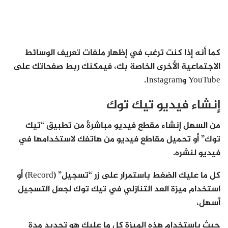
كما أنه إذا كنت ترغب في إظهار ملفات تعريف الوسائط
الاجتماعية الأخرى الخاصة بك، فيمكنك ربط صفحاتك على
YouTube وInstagram.
إنشاء فيديو تيك توك
من السهل إنشاء مقطع فيديو مباشرةً من تطبيق “تيك
توك” أو تحميل مقاطع فيديو من هاتفك لاستخدامها في
فيديو لنشره.
كل ما عليك الضغط باستمرار على زر “تسجيل” (Record) أو
استخدام ميزة العد التنازلي في تيك توك لجعل التسجيل
أسهل،
حيث باستخدام هذه الميزة كل ما عليك هو تحديد مدة