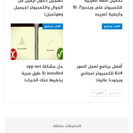
تحميل اللغة العربية
تسجيل دخول ايميل من
للكمبيوتر على ويندوز7، 10
الجوال والكمبيوتر (جيميل
وكيفية تعريبه
وهوتميل)
العاب وبرامج
العاب وبرامج
أفضل برنامج لعمل الصور
حل مشكلة app not
4*6 للكمبيوتر (مجاني
installed (5 طرق سرية
وبجودة عالية)
يخفيها عنك الخبراء)
السابق
التالي
التعليقات مغلقة.