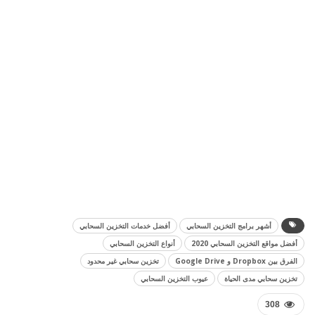
أشهر برامج التخزين السحابي
أفضل خدمات التخزين السحابي
أفضل مواقع التخزين السحابي 2020
أنواع التخزين السحابي
الفرق بين Dropbox و Google Drive
تخزين سحابي غير محدود
تخزين سحابي مدى الحياة
عيوب التخزين السحابي
308