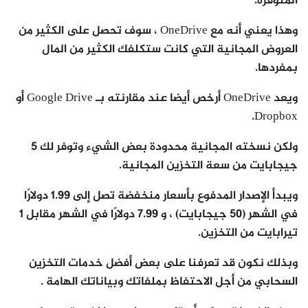
المتوفرة.
وهذا يعني أنه مع OneDrive ، سوف تحصل على الكثير من
العروض المجانية التي كانت ستكلفك الكثير من المال
بمفردها.
ويعد OneDrive أرخص أيضا عند مقارنته بـ Google Drive أو
Dropbox.
ولكن نسخته المجانية محدودة بعض الشيء وتوفر لك 5
جيجابايت من سعة التخزين المجانية.
ويبدأ الإصدار المدفوع بأسعار منخفضة تصل إلى 1.99 دولارًا
في الشهر (50 جيجابايت) ، و 7.99 دولارًا في الشهر مقابل 1
تيرابايت من التخزين.
وبذلك نكون قد تعرفنا على بعض أفضل خدمات التخزين
السحابي من أجل الاحتفاظ بملفاتك وبياناتك الهامة .