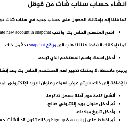
انشاء حساب سناب شات من قوقل
كما قلنا إنه بإمكانك الحصول على حساب جديد في سناب شات دون ا
افتح المتصفح الخاص بك، واكتب create new account in snapchat أو بالعربية انشا حساب جديد في السناب شات
كما بإمكانك الضغط هنا للذهاب الى
موقع snapchat
بدلاً من ذلك.
أدخل اسمك واسم المستخدم الذي تريده.
يرجى ملاحظة: لا يمكنك تغيير اسم المستخدم الخاص بك بعد إنشائ
بالإضافة إلى ذلك، سيتم عرض اسمك وعنوان البريد الإلكتروني ال
أنشئ كلمة مرور آمنة يسهل تذكرها.
ثم أدخل عنوان بريد إلكتروني صالح.
وأدخل تاريخ ميلادك.
ثم اضغط على زر Sign up & accept وبذلك تكون قد أنشأت حساب سناب شات جديد.