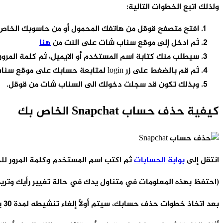
ولذلك اتبع الخطوات التالية:
افتح متصفح قوقل من هاتفك المحمول أو من حاسوبك الخاص
ثم ادخل إلى موقع سناب شات على النت من
هنا
سيطلب منك كتابة اسم المستخدم أو الايميل، ثم كلمة المرور
ثم قم بالضغط على زر login لمتابعة حسابك على موقع سناب شات.
وبذلك تكون قد سجلت دخولك الى السناب شات من قوقل.
كيفية حذف حساب Snapchat الخاص بك
انتقل إلى
بوابة الحسابات
ثم اكتب اسم المستخدم وكلمة المرور لل
(احتفظ بهذه المعلومات في متناول يدك في حالة تغيير رأيك وتري
بعد اتخاذ خطوات حذف حسابك، سيتم أولاً إلغاء تنشيطه لمدة 30 يوماً.