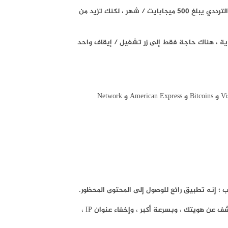
TunnelBear هو برنامج فتح المواقع المحجوبة مجاني ، إنه سهل الاستخدام للغاية ، صديق للمستهلك وأسرع. بصفتك متصفّحًا مجانيًا ، يوجد حد للنطاق الترددي يبلغ 500 ميجابايت / شهر ، لكنك تزيد من
ن الحجم ، فانتقل إلى الخطط المدفوعة وشراء الحزم الاحترافية. برنامج VNN المجاني من TunnelBear بسيط للغاية ، هناك حاجة فقط إلى زر تشغيل / إيقاف واحد
توفر خطط TunnelBear المميزة عرض نطاق ترددي غير محدود بسعر 9.99 دولار شهريًا أو 59.88 دولارًا سنويًا. يمكنك شراء الخطط عبر MasterCard و Visa cards و Bitcoins و American Express و Network
هذا التطبيق متاح لجميع أنظمة التشغيل الرائدة مثل Windows و Mac و iPhone و Android. يمكنك تصفح الإنترنت باستخدام CyberGhost بأمان ، دون الكشف عن هويتك ، وبسرعة أكبر ، وإخفاء عنوان IP ،