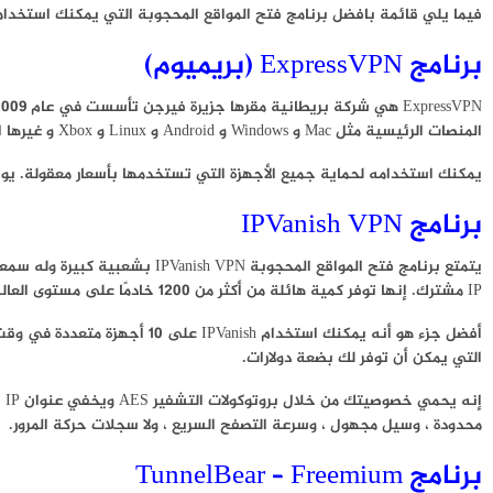
فيما يلي قائمة بافضل برنامج فتح المواقع المحجوبة التي يمكنك استخدامه
برنامج ExpressVPN (بريميوم)
المنصات الرئيسية مثل Mac و Windows و Android و Linux و Xbox و غيرها الكثير.
يمكنك استخدامه لحماية جميع الأجهزة التي تستخدمها بأسعار معقولة. يوجد
برنامج IPVanish VPN
IP مشترك. إنها توفر كمية هائلة من أكثر من 1200 خادمًا على مستوى العالم لتلبية احتياجات كل مستخدم.
التي يمكن أن توفر لك بضعة دولارات.
إن
محدودة ، وسيل مجهول ، وسرعة التصفح السريع ، ولا سجلات حركة المرور.
برنامج TunnelBear – Freemium