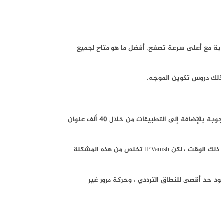
مة مشفرة متقدمة وأكثر صلابة مع أعلى سرعة تصفح. أفضل ما هو متاح لجميع
كذلك دروس تكوين الموجه.
يتمتع برنامج فتح المواقع المحجوبة IPVanish VPN بشعبية كبيرة وله سمعة طيبة بين خدمات VPN الممتازة. يمكنك تصفح الإنترنت وفتح المواقع المحجوبة بالإضافة إلى التطبيقات من خلال 40 ألف عنوان
أفضل جزء هو أنه يمكنك استخدام IPVanish على 10 أجهزة متعددة في وقت واحد. قد تعلم أن العديد من موفري VPN يقيدون خدمتهم لجهاز واحد في ذلك الوقت ، لكن IPVanish تخلص من هذه المشكلة
ل عليها منها هي عدم وجود حد أقصى للنطاق الترددي ، وحركة مرور غير