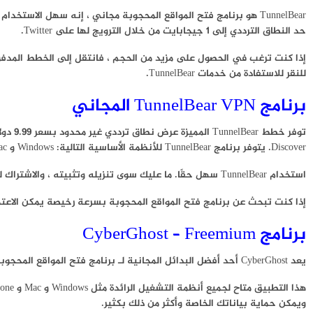
حد النطاق الترددي إلى 1 جيجابايت من خلال الترويج لها على Twitter.
للنقر للاستفادة من خدمات TunnelBear.
برنامج TunnelBear VPN المجاني
Discover. يتوفر برنامج TunnelBear للأنظمة الأساسية التالية: Windows و Mac و iPhone و iPad و Android.
استخدام TunnelBear سهل حقًا. ما عليك سوى تنزيله وتثبيته ، والاشتراك للحصول على حساب ، واختيار موقع المحتوى الذي تريد الوصول إليه.
إذا كنت تبحث عن برنامج فتح المواقع المحجوبة بسرعة رخيصة يمكن الاعتماد عليها ، فامنح TunnelBear تجربة. أشع
برنامج CyberGhost – Freemium
يعد CyberGhost أحد أفضل البدائل المجانية لـ برنامج فتح المواقع المحجوبة لـ Hotspot Shield و TunnelBear و ExpressVPN. أنا شخصيا واجهت هذا الطلب ؛ إنه تطبيق رائع للوصول إلى المحتوى المحظور.
ويمكن حماية بياناتك الخاصة وأكثر من ذلك بكثير.