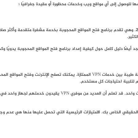
ا للوصول إلى أي مواقع ويب وخدمات محظورة أو مقيدة جغرافيًا ؛
ExpressVPN هي شركة بريطانية مقرها جزيرة فيرجن تأسست في عام 2009. وهي تقدم برنامج فتح المواقع المحجوبة بخد
 أيضًا دليل كامل حول كيفية إعداد برنامج فتح المواقع المحجوبة يدويًا و
ه يحمي خصوصيتك من خلال بروتوكولات التشفير AES ويخفي عنوان IP الحقيقي الخاص بك. الامتيازات الرئيسية التي تحص