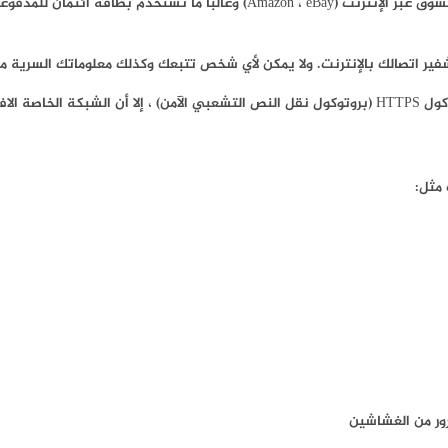
وق عبر الإنترنت (
Amazon
، eBay) وغالباً ما تستخدم بطاقة ائتمان ل
فير اتصالك بالإنترنت. ولا يمكن لأي شخص تتبعك وكذلك معلوماتك السرية مثل
مان مرتين.
 مثل:
رور من الغشاشين