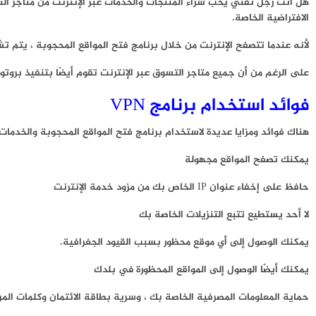
هل أنت رجل تقني يحب شراء المنتجات والخدمات عبر الإنترنت من متاجر التس
الافتراضية الخاصة.
لأنه عندما تتصفح الإنترنت من خلال برنامج فتح المواقع المحجوبة ، يتم تش
على الرغم من أن جميع متاجر التسوق عبر الإنترنت تقوم أيضًا بتنفيذ بروتوكول HTTPS (بروتوكول نقل النص التشعبي الآمن) ، إلا أن الشبكة الخاصة الافتراضية يمكن أن تعزز الأ
فوائد استخدام برنامج VPN
هناك فوائد ومزايا عديدة لاستخدام برنامج فتح المواقع المحجوبة والخدمات
يمكنك تصفح المواقع مجهولة
حافظ على إخفاء عنوان IP الخاص بك من مزود خدمة الإنترنت
لا أحد يستطيع تتبع التنزيلات الخاصة بك
يمكنك الوصول إلى أي موقع محظور بسبب القيود الجغرافية.
يمكنك أيضًا الوصول إلى المواقع المحظورة في بلدك
حماية المعلومات المصرفية الخاصة بك ، وسرية بطاقة الائتمان وكلمات الم