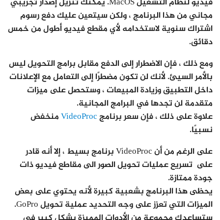
فيديو لنظام التشغيل MacOS. يمكنك تنزيل إصدار تجريبي
مجاني من هذا البرنامج ، ولكن سيتعين عليك دفع رسوم
اشتراك سنوية لاستخدامه لأي مقطع فيديو أطول من خمس
دقائق.
ومع ذلك ، فإن الاضطرار إلى الدفع مقابل برامج التحويل ليس
بالأمر السيئ. لأنك لن تكون مضطرًا إلى التعامل مع الإعلانات
داخل التطبيق وزيادة المبيعات ، وستحصل على ميزات
متقدمة لن تجدها في البرامج المجانية.
علاوة على ذلك ، فإن سعر برنامج
VideoProc
منخفض
نسبيًا.
على الرغم من أن VideoProc برنامج بسيط ، إلا أنه قادر
على تسريع عمليات تحويل الصور الى مقاطع فيديو ذات
جودة ممتازة.
يحظى هذا البرنامج بشعبية كبيرة لأنه يحتوي على بعض
الميزات التي تعزز على وجه التحديد عملية تحويل GoPro.
ستساعدك مجموعة من الأدوات المميزة بشكل كبير في