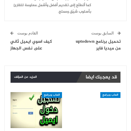
كما أتطلّع إلى تقديم أفضل وأشمل معلومة للقارئ
بأسلوب شيّق وممتع.
السابق بوست
القادم بوست
تحميل برنامج uptodown
كيف اسوي ايميل ثاني
من ميديا فاير
على نفس الجهاز
قد يعجبك ايضا
المزيد عن المؤلف
العاب وبرامج
العاب وبرامج