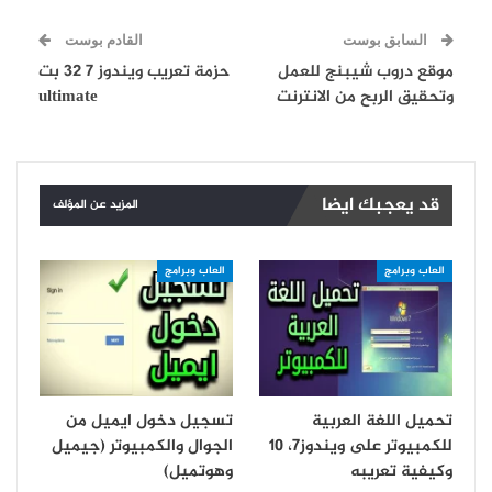
السابق بوست
القادم بوست
موقع دروب شيبنج للعمل
حزمة تعريب ويندوز 7 32 بت
وتحقيق الربح من الانترنت
ultimate
قد يعجبك ايضا
المزيد عن المؤلف
العاب وبرامج
العاب وبرامج
تحميل اللغة العربية
تسجيل دخول ايميل من
للكمبيوتر على ويندوز7، 10
الجوال والكمبيوتر (جيميل
وكيفية تعريبه
وهوتميل)