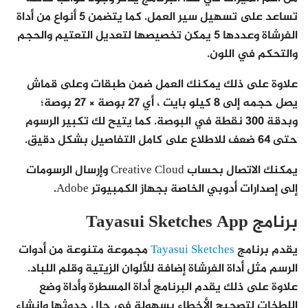
تساعد على تسهيل سير العمل. كما يتضمن 5 أنواع من أداة
الفرشاة وعددها 5 يمكن تخصيصها لتعديل التعتيم والحجم
والتحكم في اللون.
علاوة على ذلك يمكنك العمل ضمن طبقات وعلى قماش
يصل حجمه إلى 8 كيلو بايت ، أي 27 بوصة × 27 بوصة؛
وبدقة 300 نقطة في البوصة. كما يتيح لك تكبير الرسوم
حتى 64 ضعف للاطلاع على كامل التفاصيل بشكل دقيق.
يمكنك الاتصال بحساب Creative Cloud وإرسال الرسومات
إلى إصدارات أدوبي الخاصة بجهاز الكمبيوتر Adobe.
برنامج Tayasui Sketches App
يقدم برنامج
Tayasui Sketches
مجموعة متنوعة من أدوات
الرسم مثل أداة الفرشاة إضافة للألوان الزيتية وقلم اللباد.
علاوة على ذلك يقدم البرنامج أداة المسطرة وأداة وضع
اللطخات لتصحيح الأخطاء بسهولة في حال حدوثها وإنشاء