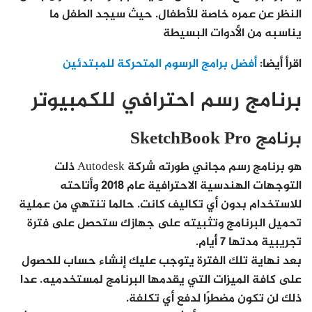
النظر عن عمره خاصة للأطفال. حيث سيجد الطفل ما
يناسبه من الأدوات البسيطة
اقرأ أيضا:
أفضل برامج الرسوم المتحركة للمبتدئين
برنامج رسم احترافي للكمبيوتر
برنامج SketchBook Pro
هو برنامج رسم مجاني طورته شركة Autodesk ذلت
التوجهات الهندسية الاحترافية عام 2018 وأتاحته
للاستخدام بدون أي تكاليف كانت. حالما تنتهي من عملية
تحميل البرنامج وتثبيته على جهازك ستحصل على فترة
تجريبية مدتها 7 أيام.
بعد نهاية تلك الفترة يتوجب عليك إنشاء حساب للحصول
على كافة الميزات التي يقدمها البرنامج لمستخدميه. عدا
ذلك لن تكون مضطرًا لدفع أي تكلفة.