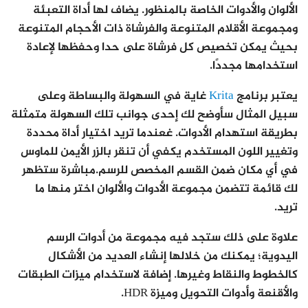
الألوان والأدوات الخاصة بالمنظور. يضاف لها أداة التعبئة
ومجموعة الأقلام المتنوعة والفرشاة ذات الأحجام المتنوعة
بحيث يمكن تخصيص كل فرشاة على حدا وحفظها لإعادة
استخدامها مجددًا.
يعتبر برنامج
Krita
غاية في السهولة والبساطة وعلى
سبيل المثال سأوضح لك إحدى جوانب تلك السهولة متمثلة
بطريقة استهدام الأدوات. غعندما تريد اختيار أداة محددة
وتغيير اللون المستخدم يكفي أن تنقر بالزر الأيمن للماوس
في أي مكان ضمن القسم المخصص للرسم.مباشرة ستظهر
لك قائمة تتضمن مجموعة الأدوات والألوان اختر منها ما
تريد.
علاوة على ذلك ستجد فيه مجموعة من أدوات الرسم
اليدوية؛ يمكنك من خلالها إنشاء العديد من الأشكال
كالخطوط والنقاط وغيرها. إضافة لاستخدام ميزات الطبقات
والأقنعة وأدوات التحويل وميزة HDR.