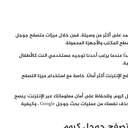
مد على أكثر من وسيلة. فمن خلال ميزات متصفح جوجل
ح المكتب والأجهزة المحمولة.
 يكون حظر مواقع الويب على Chrome مفيدًا عندما يرغب أحدنا توجيه مستخدمي النت كالأطفال
ة.
لإنترنت أكثر أمانًا. خاصة مع استخدام ميزة التصفح
كروم. وللحفاظ على أمان معلوماتك عبر الإنترنت؛ ينصح
أيضا بتعلم كيفية حظر رسائل البريد الإلكتروني. وحذف نفسك من عمليات بحث جوجل Google ، وكيفية
تصفح جوجل كروم