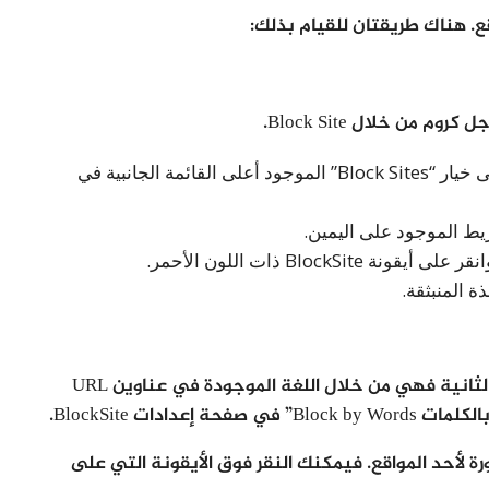
قع. هناك طريقتان للقيام بذلك:
م من خلال Block Site.
من داخل صفحة إعدادات BlockSite ، انقر على خيار “Block Sites” الموجود أعلى القائمة الجانبية في
يط الموجود على اليمين.
Bloc ذات اللون الأحمر.
أما طريقة حجب المواقع من المتصفح جوجل كروم الثانية فهي من خلال اللغة الموجودة في عناوين URL
ادات BlockSite.
ة لأحد المواقع. فيمكنك النقر فوق الأيقونة التي على