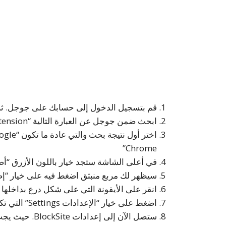
قم بتسجيل الدخول إلى حسابك على جوجل. ثم انقر فوق شريط بحث 
ابحث ضمن جوجل عن العبارة التالية “block site extension.”
اختر أول
Chrome”
في أعلى الشاشة ستجد خيار باللون الأزرق “أضف إلى كروم
سيظهر لك مربع منبثق اضغط فيه على خيار “إضافة امتداد on
انقر على الأيقونة التي على شكل درع بداخلها رم
اضغط على خيار “الإعدادات Settings” التي تكون عبارة عن شكل مسنن.
ستصل الآن إلى إعدادات BlockSite. حيث يجب عليك إعداد كلمة مرور والنظر في إعدادات الحظر.