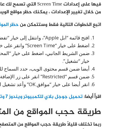
فيها على إعدادات Screen Time التي تسمح لك عادة بمراقبة استخدام الجهاز والحد منه.
من خلال تغيير الإعدادات ، يمكنك حظر مواقع الو
اتبع الخطوات التالية فقط وستتمكن من
حظر الموا
افتح قائمة “ابل Apple”، وانتقل إلى خيار “تفضيلات النظام sysrem preferences”.
اضغط على خيار “Screen Time” وانقر على خيار “المتابعة Continue”.
خيار “تشغيل”.
أيضا ضمن قسم محتوى الويب، حدد السماح للبالغين 
ضمن قسم “Restricted” انقر على زر الإضافة، ثم أضف عنوان ال URL الخاص بموقع الويب.
انقر أيضا على خيار “موافق OK” وأعد تشغيل المتصفح.
اقرأ أيضا:
تحميل جوجل بلاي للكمبيوتر ويندوز 7 وتشغيل تطبيقات الاندرويد
طريقة حجب المواقع من المت
ربما تختلف قليلًا طريقة حجب المواقع من المتصف