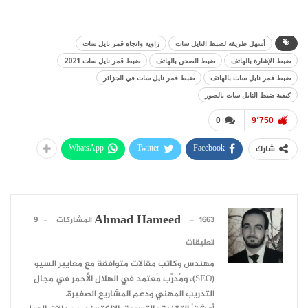
أسهل طريقة لضبط النايل سات
زاوية واتجاه قمر نايل سات
ضبط الإشارة بالهاتف
ضبط الصحن بالهاتف
ضبط قمر نايل سات 2021
ضبط قمر نايل سات بالهاتف
ضبط قمر نايل سات في الجزائر
كيفية ضبط النايل سات بالصور
0
9٬750
WhatsApp
Twitter
Facebook
شارك
Ahmad Hameed
1663 المشاركات
9
تعليقات
مهندس وكاتب مقالات متوافقة مع معايير السيو
(SEO)، ومُدرِّب مُعتمد في الهلال الأحمر في مجال
التدريب المهني ودعم المشاريع الصغيرة.