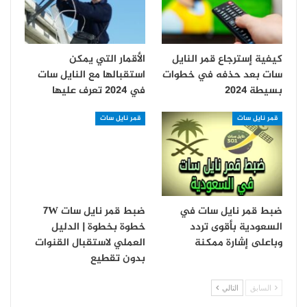
كيفية إسترجاع قمر النايل
الأقمار التي يمكن
سات بعد حذفه في خطوات
استقبالها مع النايل سات
بسيطة 2024
في 2024 تعرف عليها
قمر نايل سات
قمر نايل سات
ضبط قمر نايل سات في
ضبط قمر نايل سات 7W
السعودية بأقوى تردد
خطوة بخطوة | الدليل
وباعلى إشارة ممكنة
العملي لاستقبال القنوات
بدون تقطيع
السابق
التالي