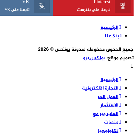
VK
Pinterest
تابعنا على بنترست
تابعنا على VK
الرئيسية
نبذة عنا
جميع الحقوق محفوظة لمدونة يونكس © 2026
تصميم موقع:
يونكس برو
الرئيسية
التجارة الالكترونية
العمل الحر
الاستثمار
العاب وبرامج
منصات
تكنولوجيا