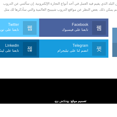
لد الذي يقيم فيه العمل في أحد أنواع التجارة الإلكترونية. إن سألتني عن الدروب
عم يمكن ذلك. بغض النظر عن مواقع الدروب شيبينح العالمية والتي سأذكرها لك مثل
Twitter
Facebook
تابعنا على فيسبوك
تابعنا على تويتر
Linkedin
Telegram
انضم لنا على تيليجرام
تابعنا على لين
تصميم موقع:
يونكس برو