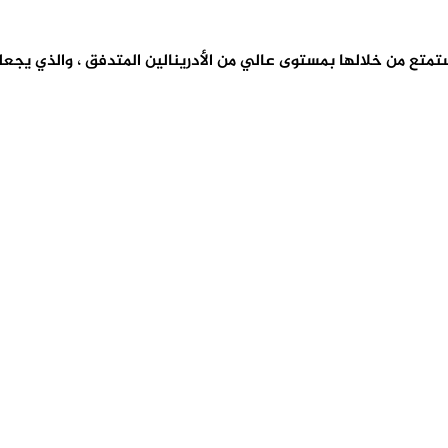
ستمتع من خلالها بمستوى عالي من الأدرينالين المتدفق ، والذي يجع