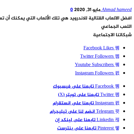
Ahmad hameed
مايو 31, 2020
0
افضل الالعاب القتالية للاندرويد هي تلك الألعاب التي يمكنك أن ت
اللعب الجماعي
شبكاتنا الاجتماعية
Facebook
Likes
Twitter
Followers
Youtube
Subscribers
Instagram
Followers
Facebook
تابعنا على فيسبوك
Twitter
تابعنا على تويتر (X)
Instagram
تابعنا على انستقرام
Telegram
انضم لنا على تيليجرام
Linkedin
تابعنا على لينكد إن
Pinterest
تابعنا على بنترست