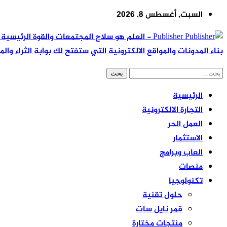
السبت, أغسطس 8, 2026
Publisher - العلم هو سلاح المجتمعات والقوة ال
بناء المدونات والمواقع الالكترونية التي ستفتح لك بوابة الثراء والم
الرئيسية
التجارة الالكترونية
العمل الحر
الاستثمار
العاب وبرامج
منصات
تكنولوجيا
حلول تقنية
قمر نايل سات
منتجات مختارة