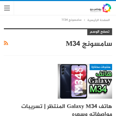
سامسونج M34
الصفحة الرئيسية
تصفح الوسم
سامسونج M34
منتجات مختارة
هاتف Galaxy M34 المنتظر | تسريبات
مواصفاته وسعره