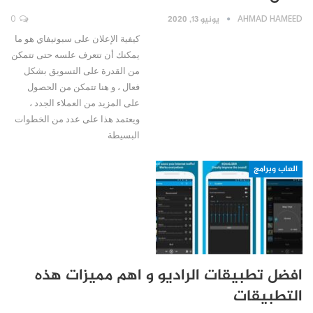
AHMAD HAMEED
يونيو 13, 2020
0
كيفية الإعلان على سبوتيفاي هو ما
يمكنك أن تتعرف علسه حتى تتمكن
من القدرة على التسويق بشكل
فعال ، و هنا تتمكن من الحصول
على المزيد من العملاء الجدد ،
ويعتمد هذا على عدد من الخطوات
البسيطة
العاب وبرامج
افضل تطبيقات الراديو و اهم مميزات هذه
التطبيقات