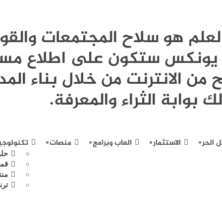
Publi - العلم هو سلاح المجتمعات وال
نة يونكس ستكون على اطلاع مست
 من الانترنت من خلال بناء المد
ك بوابة الثراء والمعرفة.
ل الحر
الاستثمار
العاب وبرامج
منصات
تكنولوجيا
حلو
قمر
منت
ترن