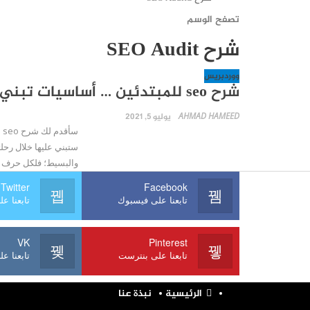
تصفح الوسم
شرح SEO Audit
ووردبريس
شرح seo للمبتدئين … أساسيات تبني عليها معرفة متعمقة بالسيو
AHMAD HAMEED
يوليو 5, 2021
س
والبسيط؛ فلكل حرف م
Twitter
Facebook
تابعنا على فيسبوك
تابعنا على
VK
Pinterest
تابعنا على بنترست
تابعنا على
الرئيسية
نبذة عنا