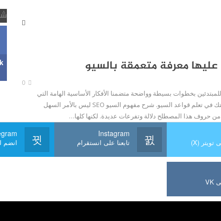
شب
k
0
أقدم لك شرح seo للمبتدئين بخطوات بسيطة وواضحة متضمنا الأفكار الأساسية الهامة التي
ستبني عليها خلال رحلتك في تعلم قواعد السيو. شرح مفهوم السيو SEO ليس بالأمر السهل
ن حروف هذا المصطلح دلالة وتفرعات عديدة. لكنها كلها…
egram
Instagram
 تويتر (X)
تابعنا على انستقرام
انضم لن
 VK