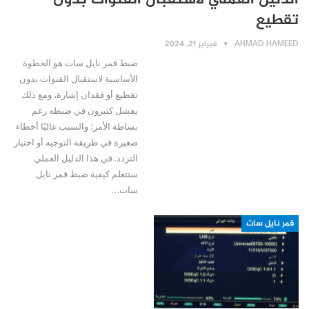
الدليل العملي لاستقبال القنوات بدون
تقطيع
AHMAD HAMEED
فبراير 21, 2024
ضبط قمر نايل سات هو الخطوة
الأساسية لاستقبال القنوات بدون
تقطيع أو فقدان إشارة، ومع ذلك
يفشل كثيرون في ضبطه رغم
بساطة الأمر؛ والسبب غالبًا أخطاء
صغيرة في طريقة التوجيه أو اختيار
التردد. في هذا الدليل العملي
ستتعلم كيفية ضبط قمر نايل
سات…
قمر نايل سات