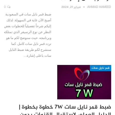
AHMAD HAMEED
فبراير 21, 2024
0
ضبط قمر نايل سات في السعودية
أصبح الآن غاية في السهولة. لذلك
إليكم شرحاً تفصيلياً للخطوات بغض
النظر عن نوع الرسيفر الذي تمتلكه
وبرنامجه. حيث سنوضح لكم ما هو
تردد قمر نايل سات كامل. كما
سنشرح لكم طريقة ضبط النايل
سات باعلى إشارة…
قمر نايل سات
ضبط قمر نايل سات 7W خطوة بخطوة |