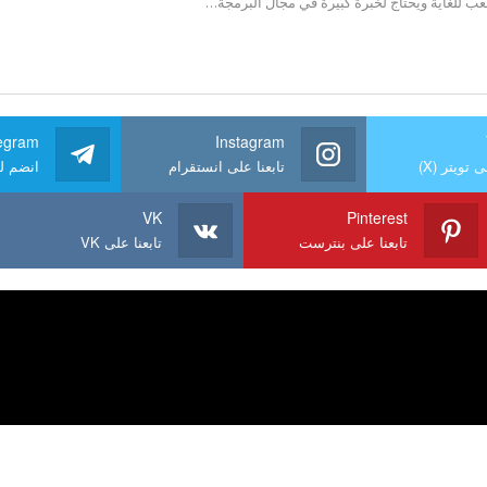
ب للغاية ويحتاج لخبرة كبيرة في مجال البرمجة…
egram
Instagram
ى تويتر (X)
تابعنا على انستقرام
انضم لن
VK
Pinterest
تابعنا على بنترست
تابعنا على VK