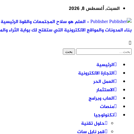
السبت, أغسطس 8, 2026
Publisher - العلم هو سلاح المجتمعات والقوة ال
بناء المدونات والمواقع الالكترونية التي ستفتح لك بوابة الثراء والم
الرئيسية
التجارة الالكترونية
العمل الحر
الاستثمار
العاب وبرامج
منصات
تكنولوجيا
حلول تقنية
قمر نايل سات