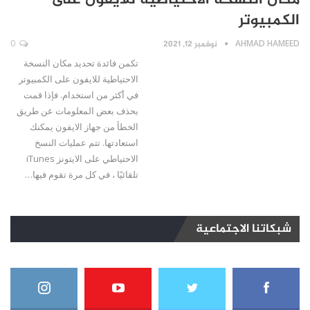
مكان النسخة الاحتياطية للايفون على
الكمبيوتر
AHMAD HAMEED
نوفمبر 12, 2021
0
تكمن فائدة تحديد مكان النسخة
الاحتياطية للايفون على الكمبيوتر
في أكثر من استخدام. فإذا قمت
بحذف بعض المعلومات عن طريق
الخطأ من جهاز الايفون يمكنك
استعادتها. تتم عمليات النسخ
الاحتياطي على الايتونز iTunes
تلقائيًا ، في كل مرة تقوم فيها…
شبكاتنا الاجتماعية