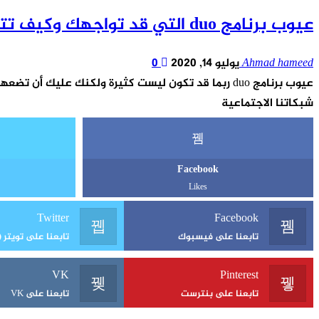
عيوب برنامج duo التي قد تواجهك وكيف تتجنبها
Ahmad hameed
يوليو 14, 2020
0
عيوب برنامج duo ربما قد تكون ليست كثيرة ولكنك عليك أن تضعها في الحسبان، وهناك العديد من المميزات أيضا لهذا البرنامج والذي يعد من افضل برامج المحادثات التي يقدمها لك جوجل
شبكاتنا الاجتماعية
Facebook
Likes
Twitter
Facebook
تابعنا على فيسبوك
تابعنا على تويتر (X)
VK
Pinterest
تابعنا على بنترست
تابعنا على VK