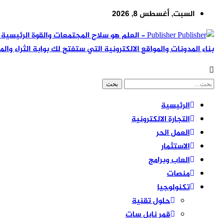
السبت, أغسطس 8, 2026
Publisher - العلم هو سلاح المجتمعات والقوة ال
بناء المدونات والمواقع الالكترونية التي ستفتح لك بوابة الثراء والم
الرئيسية
التجارة الالكترونية
العمل الحر
الاستثمار
العاب وبرامج
منصات
تكنولوجيا
حلول تقنية
قمر نايل سات