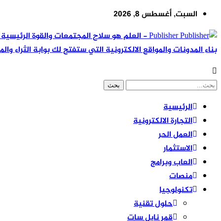
السبت, أغسطس 8, 2026
Publisher - العلم هو سلاح المجتمعات والقوة ال
بناء المدونات والمواقع الالكترونية التي ستفتح لك بوابة الثراء والم
الرئيسية
التجارة الالكترونية
العمل الحر
الاستثمار
العاب وبرامج
منصات
تكنولوجيا
حلول تقنية
قمر نايل سات