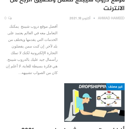
موقع دروب شيبنج للعمل وتحقيق الربح من
الانترنت
AHMAD HAMEED
أكتوبر 18, 2021
0
أفضل موقع دروب شيبنج يمكنك
التعامل معه في العالم يعتمد على
الخدمات التي يقدمها ويختلف من
بلد لآخر. إن كنت ممن يفضلون
التجارة الإلكترونية لكنك لا تملك
رأسمال جيد عليك بالدروب شيبنج.
هي فكرة بسيطة للغاية، لا أعلم إن
كان من الصواب تشبيهه…
غير مصنف