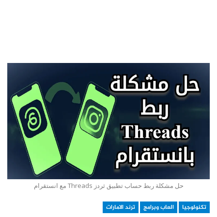
حل مشكلة ربط حساب تطبيق ثردز Threads مع انستقرام
تكنولوجيا
العاب وبرامج
ترند الامارات