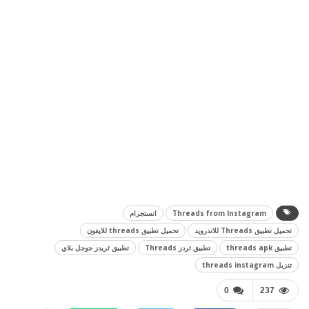
Threads from Instagram
انستجرام
تحميل تطبيق Threads للاندرويد
تحميل تطبيق threads للايفون
تطبيق threads apk
تطبيق ثردز Threads
تطبيق ثريدز جوجل بلاي
تنزيل threads instagram
0
237