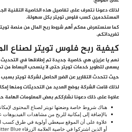
على الموقع.
لذلك دعونا نتعرف على تفاصيل هذه الخاصية التقنية الجدي
المستخدمين كسب
فلوس تويتر
بكل سهولة.
كما سنستعرض معكم أهم شروط
ربح المال من منصة تويتر
تغريداتكم.
كيفية ربح فلوس تويتر لصناع ال
نعم يا عزيزي هي خاصية جديدة تم إطلاقها في التحديث ال
يسعى لتطوير خدمات تويتر حتى لا ينسحب البساط من تح
حيث تتحدث التقارير عن الضرر الحاصل لشركة تويتر بسبب 
لذلك قامت الشركة بوضع العديد من التحديثات ومنها إمكاني
علاوة على ذلك دعونا نشارككم بعض المعلومات الهامة حول
هناك شروط خاصة وضعتها تويتر لصناع المحتوى لإمكانية
بالإضافة إلى إمكانية للربح من مشاهدات الفيديوهات 
علاوة على أن الموقع سيعطي أولوية في طرق كسب الما
أو الذين اشتركوا في خاصية العلامة الزرقاء Twitter Blue.