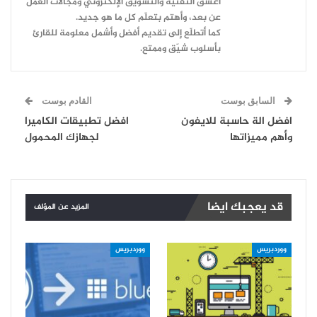
أعشقُ التقنية والتسويق الإلكتروني ومجالات العمل
عن بعد، وأهتم بتعلّم كل ما هو جديد.
كما أتطلّع إلى تقديم أفضل وأشمل معلومة للقارئ
بأسلوب شيّق وممتع.
السابق بوست
القادم بوست
افضل الة حاسبة للايفون
افضل تطبيقات الكاميرا
وأهم مميزاتها
لجهازك المحمول
قد يعجبك ايضا
المزيد عن المؤلف
ووردبريس
ووردبريس