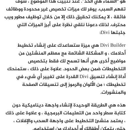
هو “السماء هي الحد”. عند تثبيت هذا الموضوع ، سوف
تفهم السبب. يوفر لك ميزات تخصيص غير محدودة ووظائف
فائقة ، لا يمكنك تحقيق ذلك إلا من خلال توظيف مطور ويب
محترف. لذلك دعونا نلقي نظرة على أبرز الميزات التي
جلبتها Divi:
Divi Builder هي ميزة ستساعدك على إنشاء تخطيط
أحلامك ، و المشكلة الشائعة مع معظم المنشئين من
مواضيع أخرى هي أنها تسمح لك فقط بتخصيص
التخطيطات ضمن بعض الحدود. علاوة على ذلك ، ستمنحك
أداة إنشاء تنسيق Divi القدرة على تغيير أي شيء في
تخطيطك ؛ من الألوان والرموز إلى تنسيقات الصفحة
والمنشورات.
هذه هي الطريقة الوحيدة لإنشاء واجهة ديناميكية دون
كتابة سطر واحد من التعليمات البرمجية ، و علاوة على ذلك
، يعتمد منشئ التخطيط على واجهة السحب والإفلات ،
حتى يتمكن أطفالك أو أجدادك من استخدامه.