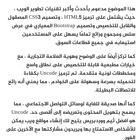
هذا الموضوع مدعوم بأحدث وأكبر تقنيات تطوير الويب ،
حيث يشتمل على ترميز HTML5 ، وتصميم CSS3 المصقول
والقابل للتخصيص وتصميم Bootstrap المعياري في عرض
سلس ومجموع ورائع تمامًا يسهل على المستخدمين
استيعابه في جميع قطاعات السوق.
كما تركز أيضًا على الوضوح وهوية العلامة التجارية ، مع
خيارات مطبعية قابلة للتخصيص على نطاق واسع
ومخططات لونية متقدمة. تم ترميز Uncode بكفاءة
لتحميله بسرعة وسهولة على الخوادم ، مما يعني أنه رائع
للاتصالات البطيئة.
كما أنها صديقة للغاية لوسائل التواصل الاجتماعي ، مما
يسمح بتهويل المحتوى وتعريضه إلى أقصى حد. Uncode
هو افضل ثيم ووردبريس يتيح لك إنشاء مواقع ويب يمكن
للأشخاص الاستمتاع بها ويريدون مشاركتها مع الآخرين على
الفور.