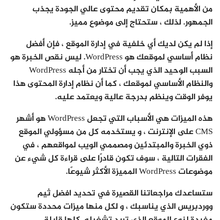
من الأهمية بمكان تقديم محتوى عالي الجودة يجذب
الجمهور. لذلك ، ستحتاج إلى موضوع مميز.
إذا لم يكن لديك أي خلفية في إدارة الموقع ، فإن أفضل
نظام أساسي لموقعك هو WordPress. ليس نقص الخبرة هو
السبب الوحيد الذي يجب أن تختار من أجله WordPress
والنظام الأساسي لموقعك ، كما أن نظام إدارة المحتوى هذا
يوفر الوقت وينظم بدرجة عالية ويعتمد عليه.
هذه الميزات هي الأسباب التي تجعل WordPress هو أشهر
CMS على الإنترنت ، و يستخدمه كل من مسؤولي الموقع
ذوي الخبرة والمبتدئين ومصممي الويب لمواقعهم ، في
الفقرات التالية ، سوف تكون قادرًا على قراءة كل شيء عن
موضوعات WordPress المميزة الأكثر شيوعًا.
ستساعدك مراجعاتنا القصيرة في تحديد افضل ثيم
ووردبريس الذي يناسبك ، و لكل منها ميزات محددة ستكون
مفيدة لنوع الموقع الذي تريد تشغيله. كلها قابلة