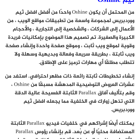
ثيم Oshine
من المحتمل أن يكون Oshine واحدًا من أفضل افضل ثيم
ووردبريس لمجموعة واسعة من تطبيقات مواقع الويب ، من
الأعمال إلى الشركات ، والشخصية إلى التجارية ، والأحجام
الكبيرة والصغيرة. تم تصميم هذا الموضوع بإمكانيات فريدة
وقوية لموقع ويب ثابت ، وموقع صفحة واحدة وإنشاء صفحة
ويب ثابتة ، بطريقة سريعة وفعالة وبديهية وسهلة ولا
تتطلب مطلقًا أي مهارات ترميز على الإطلاق.
إنشاء تخطيطات ثابتة رائعة ذات مظهر احترافي. استفد من
عشرات العروض التوضيحية المدهشة مسبقًا من Oshine ،
وقم بتأليف آفاق Parallax الثابتة الفسيحة عالية الدقة
التي تذهل زوارك في الخلفية مما يجعله افضل ثيم
ووردبريس.
يمكنك أيضًا إشراكهم في خلفيات فيديو Parallax الثابتة
المستضافة محليًا أو عن بُعد. قم بإنشاء رؤوس Parallax