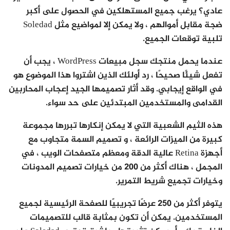
عادي؟ يرغب جميع المستهلكين في الحصول على أكبر
ضجة مقابل أموالهم ، ولا يمكن إلا لمواضيع مثل Soledad
تلبية توقعات الجميع.
عندما يحمل منتجك سجل مبيعات WordPress ، يجب أن
تفعل شيئًا صحيحًا ، رد أولئك الذين اشتروا هذا الموضوع هو
في الواقع إيجابي. وقد أثار تصميمها الجيد إعجاب المحاربين
القدامى والمستخدمين المبتدئين على حد سواء.
هذه الثيم الشعبية التي لا يمكن إنكارها تبررها مجموعة
كبيرة من الميزات الرائعة ، و تصميم السمة متجاوب مع
أجهزة Retina عالية الدقة ومعظم متصفحات الويب ، في
المجمل ، هناك أكثر من 200 من خيارات تصميم المدونات
وخيارات تجميع شريط التمرير.
يتوفر أكثر من 250 عرضًا تجريبيًا للصفحة الرئيسية لجميع
المستخدمين. يمكن أن تكون بمثابة قالب للتصميمات