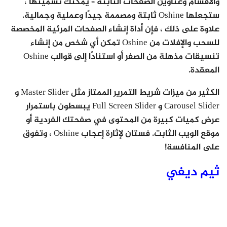
والأقسام وعناوين الصفحات الثابتة – يمكنك تسميتها ،
ستجعلها Oshine ثابتة ومصممة جيدًا وعملية وجمالية.
علاوة على ذلك ، فإن أداة إنشاء الصفحات المرئية المخصصة
للسحب والإفلات من Oshine تمكن أي شخص من إنشاء
تنسيقات مذهلة من الصفر أو استنادًا إلى قوالب Oshine
المعقدة.
الكثير من ميزات شريط التمرير الممتاز مثل Master Slider و
Carousel Slider و Full Screen Slider يبسطون باستمرار
عرض كميات كبيرة من المحتوى في صفحتك الفردية أو
موقع الويب الثابت. فستان لإثارة إعجاب Oshine ، وتفوق
على المنافسة!
ثيم ديفي