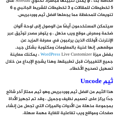
الخاصة بك ، أو يمكن تثبيتها مباشرة. تحتوي Soledad على
5 تخطيطات للمقالات و 3 تخطيطات للشريط الجانبي و 6
تنويعات للمحفظة مما يجعلها افضل ثيم ووردبريس.
سيتمكن المستخدمون أيضًا من الوصول إلى لوحة ألوان
ضخمة ومعرض موقع ويب مذهل ، و يتوفر مصدر توثيق عبر
الإنترنت لأولئك الذين يرغبون في معرفة المزيد عن
موقعهم. إنها غنية بالمعلومات ومكتوبة بشكل جيد.
بفضل ميزة
WordPress
Live Customizer ، يمكنك معاينة
جميع التغييرات قبل تطبيقها. وهذا يشجع الإبداع من خلال
تسهيل تصحيح الأخطاء.
ثيم Uncode
هذا الثيم من افضل ثيم ووردبريس وهو ثيم ممتاز آخر شائع
جدًا يركز على تصميم نظيف وجميل ، وقد تم تجهيز الأداة
بمجموعة مذهلة من الأدوات والميزات التي تجعل من إنشاء
صفحات ومواقع ويب تفاعلية للغاية مهمة سهلة.