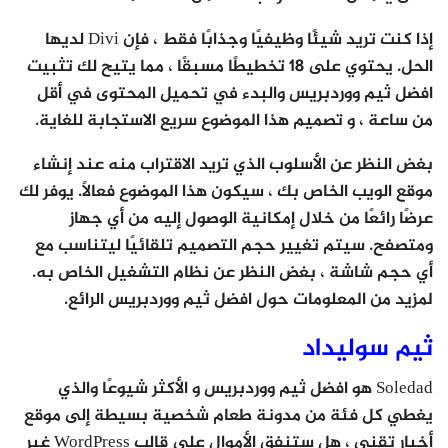
إذا كنت تريد شيئًا وظيفيًا وجذابًا فقط ، فإن Divi لديها
الحل. يحتوي على 18 تخطيطًا مسبقًا ، مما يتيح لك تثبيت
افضل ثيم ووردبريس والبدء في تحميل المحتوى في أقل
من ساعة ، و تصميم هذا الموضوع سريع الاستجابة للغاية.
بغض النظر عن الأسلوب الذي تريد الاقتراب منه عند إنشاء
موقع الويب الخاص بك ، سيكون هذا الموضوع فعالاً. يوفر لك
عرضًا رائعًا من خلال إمكانية الوصول إليه من أي جهاز
ومتصفح. سيتم تغيير حجم التصميم تلقائيًا ليتناسب مع
أي حجم شاشة ، بغض النظر عن نظام التشغيل الخاص به.
لمزيد من المعلومات حول افضل ثيم ووردبريس الرائع.
ثيم سوليداد
Soledad هو افضل ثيم ووردبريس و الأكثر شيوعًا والذي
يغطي كل فئة من مدونة طعام شخصية بسيطة إلى موقع
أخبار تقني ، هل ستنفق الأموال على قالب WordPress غير