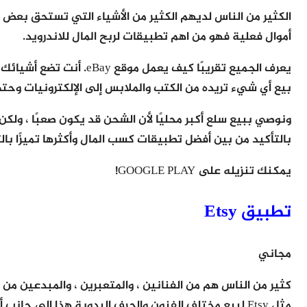
أموال فعلية فهو من اهم تطبيقات لربح المال للاندرويد.
يعرف الجميع تقريبًا كيف ي
بيع أي شيء تريده من الكتب والملابس إلى الإلكترونيات وحتى 
ونوصي ببيع سلع أكبر محليًا لأن الشحن قد يكون صعبًا ، ولكن ب
بالتأكيد من بين أفضل تطبيقات كسب المال وأكثرها تميزًا بالت
يمكنك تنزيله على GOOGLE PLAY!
تطبيق Etsy
مجاني
كثير من الناس هم من الفنانين ، والمتعبرين ، والمبدعين من
مثل Etsy لبيع مختلف الفنون والحرف اليدوية هذا إلى جانب أنه من اهم تطبيقات لربح المال للاندرويد.