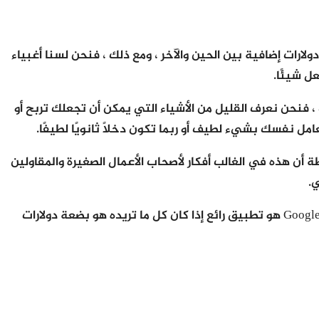
لارات إضافية بين الحين والآخر ، ومع ذلك ، فنحن لسنا أغبياء
ل شيئًا.
 ، فنحن نعرف القليل من الأشياء التي يمكن أن تجعلك تربح أو
امل نفسك بشيء لطيف أو ربما تكون دخلًا ثانويًا لطيفًا.
 المال على Android ، يرجى ملاحظة أن هذه في الغالب أفكار لأصحاب الأعمال الصغيرة والمقاولين
.
هذه ليست أفكارًا رائعة للعمل بدوام كامل. Google Opinion Rewards هو تطبيق رائع إذا كان كل ما تريده هو بضعة دولارات