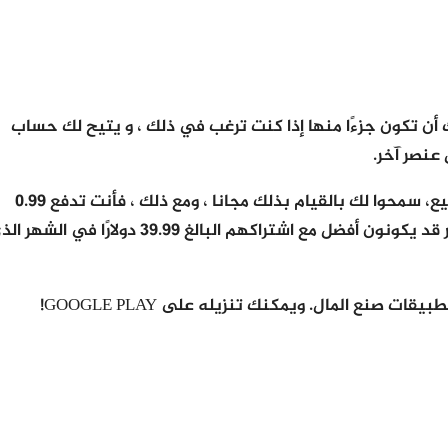
 أن تكون جزءًا منها إذا كنت ترغب في ذلك ، و يتيح لك حساب
هذه طريقة رائعة لكسب بضعة دولارات ، أو حتى بدء مشروع بيع، سمحوا لك بالقيام بذلك مجانا ، ومع ذلك ، فأنت تدفع 0.99
دولارًا لكل عنصر تبيعه. أولئك الذين يبيعون أطنانًا من العناصر قد يكونون أفضل مع اشتراكهم البالغ 39.99 دولارًا في ال