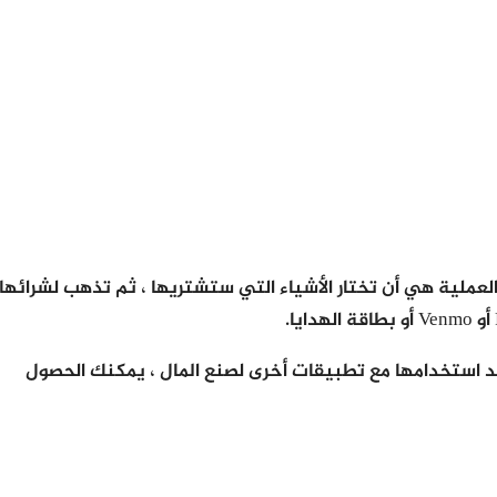
ملية هي أن تختار الأشياء التي ستشتريها ، ثم تذهب لشرائها 
ند استخدامها مع تطبيقات أخرى لصنع المال ، يمكنك الحصول