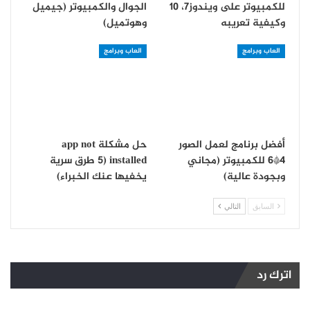
للكمبيوتر على ويندوز7، 10
الجوال والكمبيوتر (جيميل
وكيفية تعريبه
وهوتميل)
العاب وبرامج
العاب وبرامج
أفضل برنامج لعمل الصور
حل مشكلة app not
4*6 للكمبيوتر (مجاني
installed (5 طرق سرية
وبجودة عالية)
يخفيها عنك الخبراء)
السابق
التالي
اترك رد