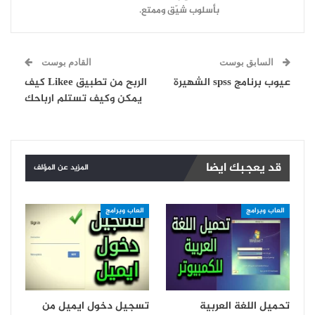
بأسلوب شيّق وممتع.
السابق بوست
القادم بوست
عيوب برنامج spss الشهيرة
الربح من تطبيق Likee كيف
يمكن وكيف تستلم ارباحك
قد يعجبك ايضا
المزيد عن المؤلف
العاب وبرامج
العاب وبرامج
تحميل اللغة العربية
تسجيل دخول ايميل من