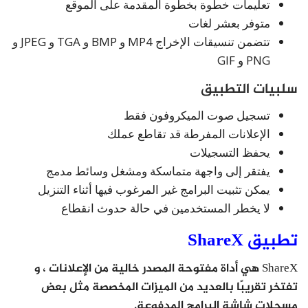
تعليمات خطوة بخطوة المقدمة على الموقع
متوفر بعشر لغات
تتضمن تنسيقات الإخراج MP4 و BMP و TGA و JPEG و
PNG و GIF
سلبيات التطبيق
تسجيل صوت الميكروفون فقط
الإعلانات المفرطة قد تقاطع عملك
يحفظ التسجيلات
يفتقر إلى واجهة متماسكة ومشغل وسائط مدمج
يمكن تثبيت البرامج غير المرغوب فيها أثناء التنزيل
لا يخطر المستخدمين في حالة حدوث انقطاع
تطبيق ShareX
ShareX هي أداة مفتوحة المصدر خالية من الإعلانات ، و
تفتخر تقريبًا بالعديد من الميزات المخصصة مثل بعض
مسجلات شاشة البرامج المدفوعة.