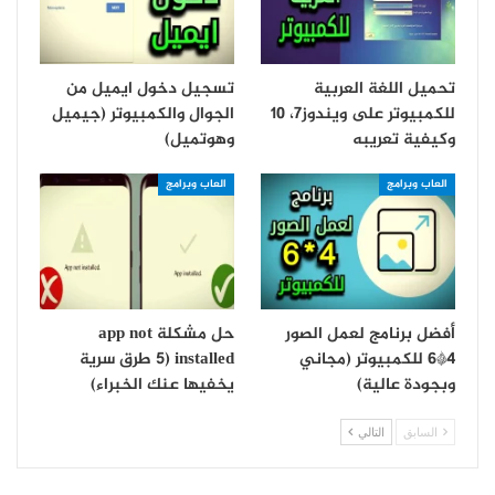
تحميل اللغة العربية
تسجيل دخول ايميل من
للكمبيوتر على ويندوز7، 10
الجوال والكمبيوتر (جيميل
وكيفية تعريبه
وهوتميل)
العاب وبرامج
العاب وبرامج
أفضل برنامج لعمل الصور
حل مشكلة app not
4*6 للكمبيوتر (مجاني
installed (5 طرق سرية
وبجودة عالية)
يخفيها عنك الخبراء)
السابق
التالي