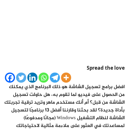
Spread the love
افضل برامج تسجيل الشاشة هو ذلك البرنامج الذي يمكنك
من الحصول على فيديو لما تقوم به، هل حاولت تسجيل
الشاشة من قبل؟ أم أنك مستخدم ماهر وتريد ترقية تجربتك
بأداة جديدة؟ لقد بحثنا وقارننا أفضل 13 برنامجًا لتسجيل
الشاشة لنظام التشغيل Windows (مجانًا ومدفوعًا)
لمساعدتك في العثور على ملاءمة مثالية لاحتياجاتك