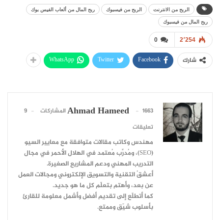
الربح من الانترنت
الربح من فيسبوك
ربح المال من ألعاب الفيس بوك
ربح المال من فيسبوك
0
2٬254
WhatsApp
Twitter
Facebook
شارك
Ahmad Hameed
1663 المشاركات
9
تعليقات
مهندس وكاتب مقالات متوافقة مع معايير السيو
(SEO)، ومُدرِّب مُعتمد في الهلال الأحمر في مجال
التدريب المهني ودعم المشاريع الصغيرة.
أعشقُ التقنية والتسويق الإلكتروني ومجالات العمل
عن بعد، وأهتم بتعلّم كل ما هو جديد.
كما أتطلّع إلى تقديم أفضل وأشمل معلومة للقارئ
بأسلوب شيّق وممتع.