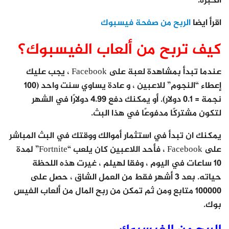
الخبرة.
اقرأ ايضا
الربح من صفحة فيسبوك
كيف تربح من ألعاب الفيسبوك؟
عندما تبدأ بمشاهدة لعبة على Facebook ، يجب عليك
إعطاء “النجوم” للاعبين ، و عادة يساوي سنت واحد (100
نجمة = 0.1 دولار). أو يمكنك دفع 4.99 دولارًا في الشهر
لتكون مشتركًا مدفوعًا في هذا البث.
يمكنك ان تبدأ في استثمار أموالك ووقتك في البث المباشر
على Facebook ، فأحد اللاعبين كان يلعب “Fortnite” لمدة
10 ساعات في اليوم ، وفقا لهيلم ، غيرت هذه اللحظة
حياته. بعد 3 أشهر فقط من العمل الشاق ، حصل على
100000 متابع ومن ثم تمكن من ربح المال من ألعاب الفيس
بوك.