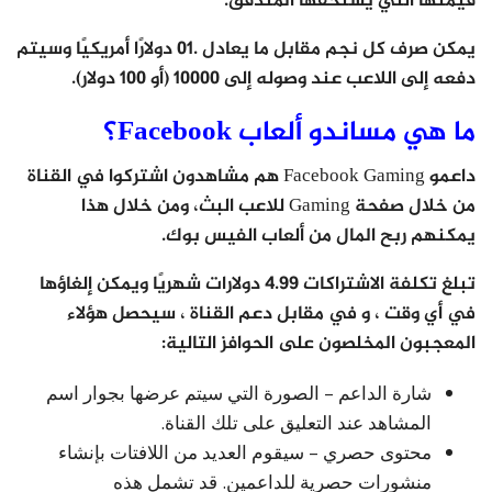
قيمتها التي يستحقها المتدفق.
يمكن صرف كل نجم مقابل ما يعادل .01 دولارًا أمريكيًا وسيتم
دفعه إلى اللاعب عند وصوله إلى 10000 (أو 100 دولار).
ما هي مساندو ألعاب Facebook؟
داعمو Facebook Gaming هم مشاهدون اشتركوا في القناة
من خلال صفحة Gaming للاعب البث، ومن خلال هذا
يمكنهم ربح المال من ألعاب الفيس بوك.
تبلغ تكلفة الاشتراكات 4.99 دولارات شهريًا ويمكن إلغاؤها
في أي وقت ، و في مقابل دعم القناة ، سيحصل هؤلاء
المعجبون المخلصون على الحوافز التالية:
شارة الداعم – الصورة التي سيتم عرضها بجوار اسم
المشاهد عند التعليق على تلك القناة.
محتوى حصري – سيقوم العديد من اللافتات بإنشاء
منشورات حصرية للداعمين. قد تشمل هذه