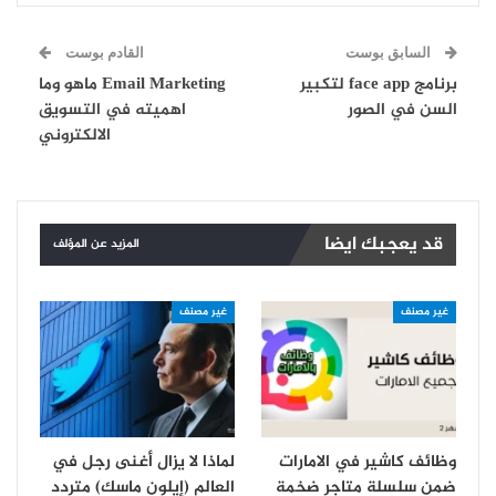
السابق بوست
القادم بوست
برنامج face app لتكبير
Email Marketing ماهو وما
السن في الصور
اهميته في التسويق
الالكتروني
قد يعجبك ايضا
المزيد عن المؤلف
غير مصنف
غير مصنف
وظائف كاشير في الامارات
لماذا لا يزال أغنى رجل في
ضمن سلسلة متاجر ضخمة
العالم (إيلون ماسك) متردد