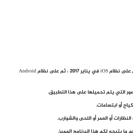
وقد تم إطلاق برنامج face app للهواتف التي تعمل على نظام iOS في يناير 2017 ، ثم على نظام Android
صور التي يتم تحميلها على هذا التطبيق.
كياج أو ابتسامات.
لنظارات أو العمر أو اللحى والشوارب.
 ما يتيحه لكم هذا البرنامج المميز.