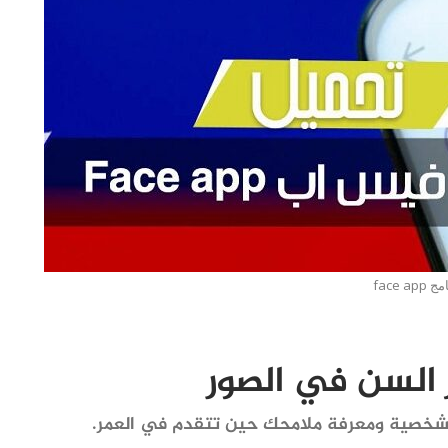
face app
شخصية ومعرفة ملامحك حين تتقدم في العمر.