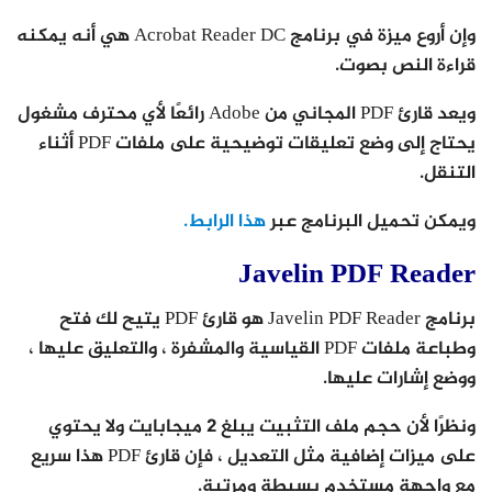
وإن أروع ميزة في برنامج Acrobat Reader DC هي أنه يمكنه
قراءة النص بصوت.
ويعد قارئ PDF المجاني من Adobe رائعًا لأي محترف مشغول
يحتاج إلى وضع تعليقات توضيحية على ملفات PDF أثناء
التنقل.
ويمكن تحميل البرنامج عبر
هذا الرابط.
Javelin PDF Reader
برنامج Javelin PDF Reader هو قارئ PDF يتيح لك فتح
وطباعة ملفات PDF القياسية والمشفرة ، والتعليق عليها ،
ووضع إشارات عليها.
ونظرًا لأن حجم ملف التثبيت يبلغ 2 ميجابايت ولا يحتوي
على ميزات إضافية مثل التعديل ، فإن قارئ PDF هذا سريع
مع واجهة مستخدم بسيطة ومرتبة.