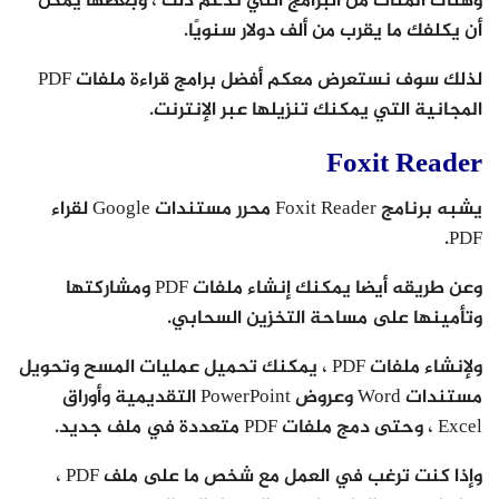
وهناك المئات من البرامج التي تدعم ذلك ، وبعضها يمكن
أن يكلفك ما يقرب من ألف دولار سنويًا.
لذلك سوف نستعرض معكم أفضل برامج قراءة ملفات PDF
المجانية التي يمكنك تنزيلها عبر الإنترنت.
Foxit Reader
يشبه برنامج Foxit Reader محرر مستندات Google لقراء
PDF.
وعن طريقه أيضا يمكنك إنشاء ملفات PDF ومشاركتها
وتأمينها على مساحة التخزين السحابي.
ولإنشاء ملفات PDF ، يمكنك تحميل عمليات المسح وتحويل
مستندات Word وعروض PowerPoint التقديمية وأوراق
Excel ، وحتى دمج ملفات PDF متعددة في ملف جديد.
وإذا كنت ترغب في العمل مع شخص ما على ملف PDF ،