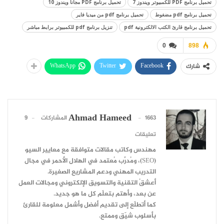
تحميل برنامج PDF للكمبيوتر ويندوز 7
تحميل برنامج PDF مجانا ويندوز 10
تحميل برنامج pdf مضغوط
تحميل برنامج pdf من ميديا فاير
تحميل برنامج قارئ الكتب الالكترونية pdf
تنزيل برنامج pdf للكمبيوتر برابط مباشر
0
898
WhatsApp
Twitter
Facebook
شارك
Ahmad Hameed
1663 المشاركات
9
تعليقات
مهندس وكاتب مقالات متوافقة مع معايير السيو
(SEO)، ومُدرِّب مُعتمد في الهلال الأحمر في مجال
التدريب المهني ودعم المشاريع الصغيرة.
أعشقُ التقنية والتسويق الإلكتروني ومجالات العمل
عن بعد، وأهتم بتعلّم كل ما هو جديد.
كما أتطلّع إلى تقديم أفضل وأشمل معلومة للقارئ
بأسلوب شيّق وممتع.