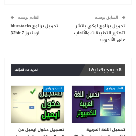
السابق بوست
القادم بوست
تحميل برنامج لوكي باتشر
تحميل برنامج bluestacks
لتهكير التطبيقات والألعاب
لويندوز 7 32bit
على الأندرويد
قد يعجبك ايضا
المزيد عن المؤلف
العاب وبرامج
العاب وبرامج
تحميل اللغة العربية
تسجيل دخول ايميل من