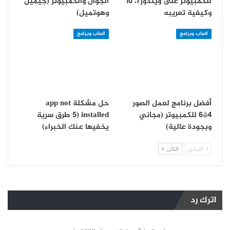
للكمبيوتر على ويندوز7، 10
الجوال والكمبيوتر (جيميل
وكيفية تعريبه
وهوتميل)
العاب وبرامج
العاب وبرامج
أفضل برنامج لعمل الصور
حل مشكلة app not
4*6 للكمبيوتر (مجاني
installed (5 طرق سرية
وبجودة عالية)
يخفيها عنك الخبراء)
السابق
التالي
اترك رد