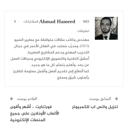
Ahmad Hameed
1663 المشاركات
9
تعليقات
مهندس وكاتب مقالات متوافقة مع معايير السيو
(SEO)، ومُدرِّب مُعتمد في الهلال الأحمر في مجال
التدريب المهني ودعم المشاريع الصغيرة.
أعشقُ التقنية والتسويق الإلكتروني ومجالات العمل
عن بعد، وأهتم بتعلّم كل ما هو جديد.
كما أتطلّع إلى تقديم أفضل وأشمل معلومة للقارئ
بأسلوب شيّق وممتع.
السابق بوست
القادم بوست
تنزيل واتس اب للكمبيوتر
فورتنايت .. أشهر وأقوى
الألعاب الأونلاين على جميع
المنصات الإلكترونية