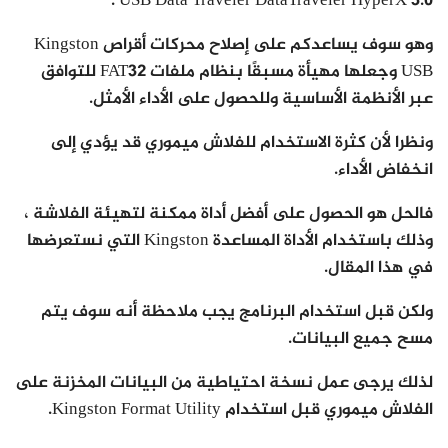
USB Data Traveler DataTraveler HyperX 3.0 .
وهو سوف يساعدكم على إصلاح محركات أقراص Kingston
USB وجعلها مهيأة مسبقًا بنظام ملفات FAT32 للتوافق
عبر الأنظمة الأساسية وللحصول على الأداء الأمثل.
ونظرا لأن كثرة الاستخدام للفلاش ميموري قد يؤدي إلى
انخفاض الأداء.
فالحل هو الحصول على أفضل أداة ممكنة لتهيئة الفلاشة ،
وذلك باستخدام الأداة المساعدة Kingston التي نستعرضها
في هذا المقال.
ولكن قبل استخدام البرنامج يجب ملاحظة أنه سوف يتم
مسح جميع البيانات.
لذلك يرجى عمل نسخة احتياطية من البيانات المخزنة على
الفلاش ميموري قبل استخدام Kingston Format Utility.