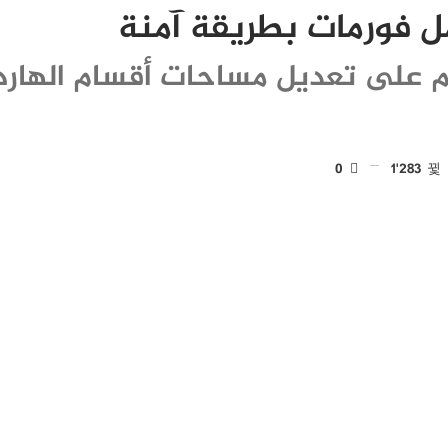
كم على تعديل مساحات أقسام الهارد
0
1٬283