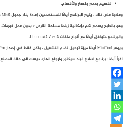
تقسيم ودمج ونسخ والأقسام.
وعلاوة على ذلك ، يتيح البرنامج أيضًا للمستخدمين إعادة بناء جدول MBR وتحويل نظام الملفات من FAT إلى NTFS والعكس بالعكس.
وهو بالطبع يسمح لكم بإمكانية زيادة مساحة القرص c بدون عمل فورمات بطريقة آمنة .
والبرنامج متوافق أيضًا مع أنواع ملفات Linux ext2 / ext3.
ويوفر MiniTool أيضًا ميزة ترحيل نظام التشغيل ، ولكن فقط في إصدار Pro
اقرأ أيضا:
برنامج اصلاح الباد سيكتور وارجاع الهارد ديسك الى حالة المصنع