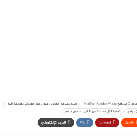
MiniTool Parti
زيادة مساحة القرص c بدون عمل فورمات بطريقة آمنة
ز
كيفية نقل مساحة من D الى C بدون برامج
ReddIt
Pinterest
VK
البريد الإلكتروني