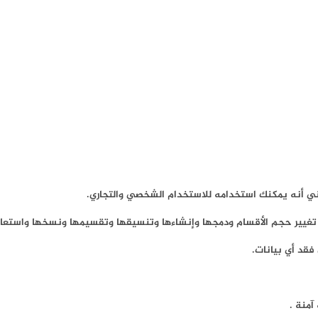
 تغيير حجم الأقسام ودمجها وإنشاءها وتنسيقها وتقسيمها ونسخها واستعاد