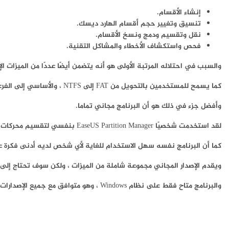
إنشاء الأقسام.
تنسيق وتغيير حجم أقسام الهارد ديسك.
نقل وتقسيم ودمج ونسخ الأقسام.
فحص واستكشاف الأخطاء والمشاكل التقنية.
والسبب في احتلاله المرتبة الأولى هو أنه يتضمن أيضًا عددًا من الميزات ال
كما يسمح للمستخدمين بالتحويل من FAT إلى NTFS ، والأساسي إلى الفرعي والعكس صحيح.
وأفضل جزء في ذلك هو أن البرنامج مجاني تماما.
لقد استخدمت شخصيًا EaseUS Partition Manager بنفسي لتقسيم محركات الأقراص الثابتة لعدة سنوات ، ووجدت أن واجهة المستخدم سهلة الاستخدام للغاية.
كما أن البرنامج نفسه سهل الاستخدام للغاية لأي شخص لديه أدنى فكرة عن
ويقدم الإصدار المجاني مجموعة شاملة من الميزات ، ولكن سوف تحتاج إلى الترقية إلى الإصدار “Pro” إذا كنت تريد ترحيل نظام التشغيل لديك إل
والبرنامج متاح فقط على نظام Windows ، وهو متوافق مع جميع الإصدارات من XP إلى Windows 10.