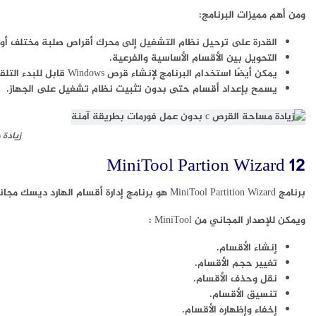
ومن أهم مميزات البرنامج:
القدرة على ترحيل نظام التشغيل إلى محرك أقراص صلبة مختلف أو SSD.
التحويل بين الأقسام الأساسية والفرعية.
يمكن أيضًا استخدام البرنامج لإنشاء قرص Windows قابل للبدء التلقائي أو فلاشة لتثبيت الويندوز.
يسمح بإعداد أقسام حتى بدون تثبيت نظام تشغيل على الجهاز.
زيادة مساح
MiniTool Partion Wizard 12
برنامج MiniTool Partition Wizard هو برنامج إدارة أقسام الهارد ديسك مجاني آخر متاح للاستخدام.
ويمكن للإصدار المجاني من MiniTool :
إنشاء الأقسام.
تغيير حجم الأقسام.
نقل وحذف الأقسام.
تنسيق الأقسام.
إخفاء وإظهاره الأقسام.