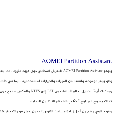
AOMEI Partition Assistant
يتوفر AOMEI Partition Assistant للتنزيل المجاني دون قيود كثيرة ، مما يعني أنه يمكنك استخدامه للاستخدام الشخصي والتجاري.
وهو يوفر مجموعة واسعة من الميزات والخيارات لمستخدميه ، بما في ذلك
ويمكنك أيضًا تحويل نظام الملفات من FAT إلى NTFS والعكس صحيح دون فقد أي بيانات.
كذلك يسمح البرنامج أيضًا بإعادة بناء MBR من البداية.
وهو برنامج مهم من أجل زيادة مساحة القرص c بدون عمل فورمات بطريقة آمنة .