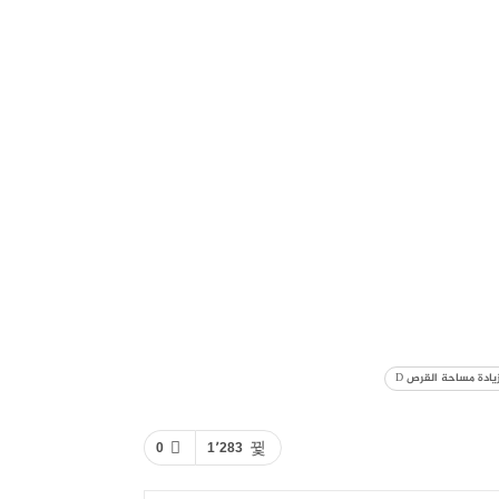
يادة مساحة القرص D
0
1٬283