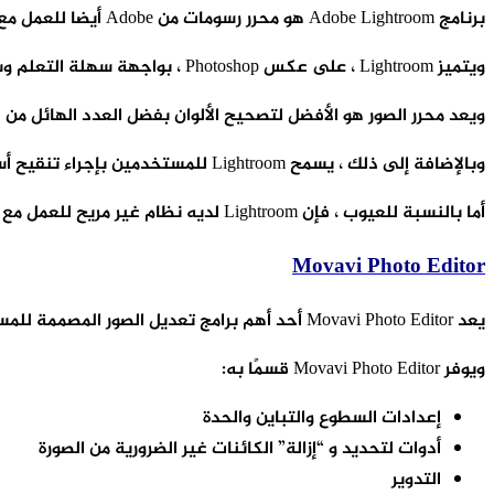
برنامج Adobe Lightroom هو محرر رسومات من Adobe أيضا للعمل مع تصحيح الألوان.
ويتميز Lightroom ، على عكس Photoshop ، بواجهة سهلة التعلم وسهلة الاستخدام ، مما يجعله الأفضل بين برامج تعديل الصور .
ويعد محرر الصور هو الأفضل لتصحيح الألوان بفضل العدد الهائل من الأدوات المتطورة وإمكانية العم
وبالإضافة إلى ذلك ، يسمح Lightroom للمستخدمين بإجراء تنقيح أساسي للصور والعمل مع عدد كبير من الصور في نفس الوقت.
أما بالنسبة للعيوب ، فإن Lightroom لديه نظام غير مريح للعمل مع الكتالوجات.
Movavi Photo Editor
يعد Movavi Photo Editor أحد أهم برامج تعديل الصور المصممة للمستخدمين الذين لا يرغبون في تعلم البرامج المعقدة وإتقان تقنيات تحرير الفيديو المتقدمة.
ويوفر Movavi Photo Editor قسمًا به:
إعدادات السطوع والتباين والحدة
أدوات لتحديد و “إزالة” الكائنات غير الضرورية من الصورة
التدوير