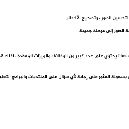
أما عن عيوب هذا البرنامج ، فمن الضروري الإشارة إلى أن برنامج Photoshop يحتوي على عدد كبير 
سهولة العثور على إجابة لأي سؤال على المنتديات والبرامج التعليمية عل