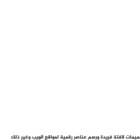
ات وتصميمات لافتة فريدة ورسم عناصر رقمية لمواقع الويب وغير ذلك