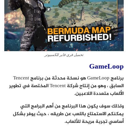
تحميل فري فاير للكمبيوتر
GameLoop
برنامج GameLoop هو نسخة محدثة من برنامج Tencent
السابق ، وهو من إنتاج شركة Tencent المختصة في تطوير
الألعاب متعددة اللاعبين.
ولذلك سوف يكون هذا البرنامج من أهم البرامج التي
يمكنكم الاستمتاع باللعب عن طريقه ، حيث يوفر بشكل
أساسي تجربة مريحة للألعاب.