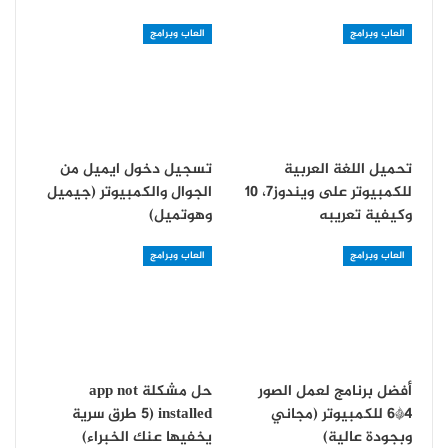
العاب وبرامج
العاب وبرامج
تحميل اللغة العربية
تسجيل دخول ايميل من
للكمبيوتر على ويندوز7، 10
الجوال والكمبيوتر (جيميل
وكيفية تعريبه
وهوتميل)
العاب وبرامج
العاب وبرامج
أفضل برنامج لعمل الصور
حل مشكلة app not
4*6 للكمبيوتر (مجاني
installed (5 طرق سرية
وبجودة عالية)
يخفيها عنك الخبراء)