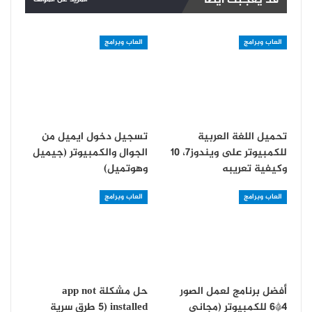
قد يعجبك ايضا
العاب وبرامج
العاب وبرامج
تحميل اللغة العربية
تسجيل دخول ايميل من
للكمبيوتر على ويندوز7، 10
الجوال والكمبيوتر (جيميل
وكيفية تعريبه
وهوتميل)
العاب وبرامج
العاب وبرامج
أفضل برنامج لعمل الصور
حل مشكلة app not
4*6 للكمبيوتر (مجاني
installed (5 طرق سرية