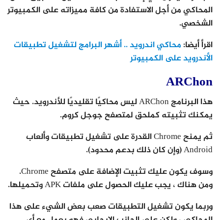
المحاكي من أجل الاستفادة من كافة مميزاته على الكمبيوتر
الشخصي.
اقرأ أيضا:
محاكي اندرويد .. أشهر البرامج لتشغيل تطبيقات
الأندرويد على الكمبيوتر
ARChon
هذا البرنامج ARChon ليس محاكيًا تقليديًا للأندرويد. حيث
يمكنك تثبيته كملحق لمتصفح جوجل كروم.
ثم يمنح Chrome القدرة على تشغيل تطبيقات وألعاب
Android (وإن كان ذلك بدعم محدود).
وسوف يكون عليك تثبيت الإضافة على متصفح Chrome.
ومن هناك ، يجب عليك الحصول على ملفات APK وتحميلها.
وربما يكون تشغيل التطبيقات صعب بعض الشيء على هذا
المحاكي ، ولكن على الجانب الإيجابي فهو يعمل مع أي