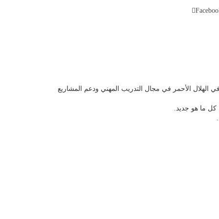
Faceboo
ع معايير السيو (SEO)، ومُدرِّب مُعتمد في الهلال الأحمر في مجال التدريب المهني ودعم المشاريع
 كل ما هو جديد.