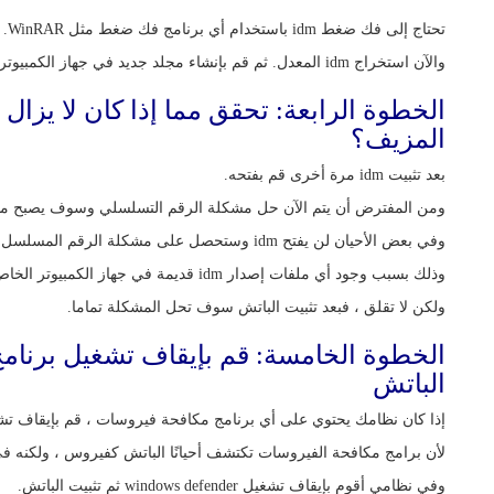
تحتاج إلى فك ضغط idm باستخدام أي برنامج فك ضغط مثل WinRAR.
والآن استخراج idm المعدل. ثم قم بإنشاء مجلد جديد في جهاز الكمبيوتر الخاص لك وقم بتثبيته.
الخطوة الرابعة: تحقق مما إذا كان لا يزا
المزيف؟
بعد تثبيت idm مرة أخرى قم بفتحه.
ومن المفترض أن يتم الآن حل مشكلة الرقم التسلسلي وسوف يصبح مدير 
وفي بعض الأحيان لن يفتح idm وستحصل على مشكلة الرقم المسلسل المزيف مرة أخرى.
وذلك بسبب وجود أي ملفات إصدار idm قديمة في جهاز الكمبيوتر الخاص بك.
ولكن لا تقلق ، فبعد تثبيت الباتش سوف تحل المشكلة تماما.
الخطوة الخامسة: قم بإيقاف تشغيل برنامج
الباتش
إذا كان نظامك يحتوي على أي برنامج مكافحة فيروسات ، قم بإيقاف تشغ
لأن برامج مكافحة الفيروسات تكتشف أحيانًا الباتش كفيروس ، ولكنه ف
وفي نظامي أقوم بإيقاف تشغيل windows defender ثم تثبيت الباتش.