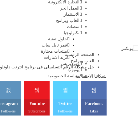
التجارة الالكترونية
العمل الحر
الاستثمار
العاب وبرامج
منصات
تكنولوجيا
حلول تقنية
قمر نايل سات
منتجات مختارة
الصفحة الرئيسية
ترند الامارات
العاب وبرامج
ووردبريس
حل مشكلة الرقم التسلسلي في برنامج انترنت داونلود
يوتيوب
سياسة الخصوصية
شبكاتنا الاجتماعية
Instagram
Youtube
Twitter
Facebook
Followers
Subscribers
Followers
Likes