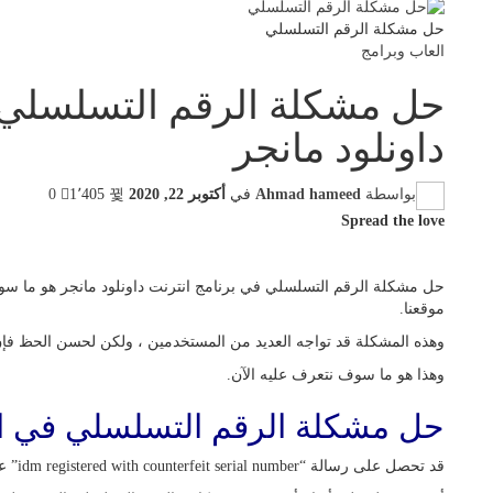
حل مشكلة الرقم التسلسلي
العاب وبرامج
حل مشكلة الرقم التسلسلي ف
داونلود مانجر
بواسطة
Ahmad hameed
في
أكتوبر 22, 2020
1٬405
0
Spread the love
حل مشكلة الرقم التسلسلي في برنامج انترنت داونلود مانجر هو ما س
موقعنا.
وهذه المشكلة قد تواجه العديد من المستخدمين ، ولكن لحسن الحظ فإن 
وهذا هو ما سوف نتعرف عليه الآن.
حل مشكلة الرقم التسلسلي في انت
قد تحصل على رسالة “idm registered with counterfeit serial number” على جهاز الكمبيوتر بعد تثبيت idm .