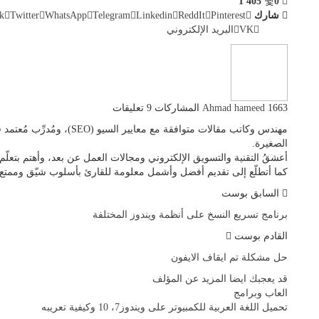
1٬405
0
شارك
Pinterest
ReddIt
Linkedin
Telegram
WhatsApp
Twitter
k
VK
البريد الإلكتروني
1663 المشاركات
Ahmad hameed
9 تعليقات
مهندس وكاتب مقالات متوافقة م
الصغيرة.
أعشقُ التقنية والتسويق الإلكتروني ومجالات العمل عن بعد، وأهتم بتعلّم
كما أتطلّع إلى تقديم أفضل وأشمل معلومة للقارئ بأسلوب شيّق وممتع.
السابق بوست
برنامج تسريع النسخ على أنظمة ويندوز المختلفة
القادم بوست
حل مشكلة تم ايقاف الايفون
قد يعجبك ايضا
المزيد عن المؤلف
العاب وبرامج
تحميل اللغة العربية للكمبيوتر على ويندوز7، 10 وكيفية تعريبه