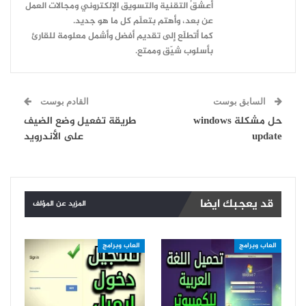
أعشقُ التقنية والتسويق الإلكتروني ومجالات العمل
عن بعد، وأهتم بتعلّم كل ما هو جديد.
كما أتطلّع إلى تقديم أفضل وأشمل معلومة للقارئ
بأسلوب شيّق وممتع.
السابق بوست
القادم بوست
حل مشكلة windows
طريقة تفعيل وضع الضيف
update
على الأندرويد
قد يعجبك ايضا
المزيد عن المؤلف
العاب وبرامج
العاب وبرامج