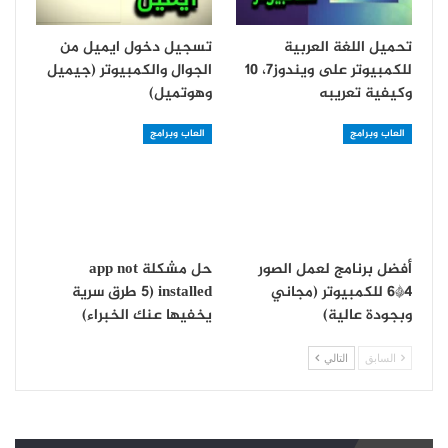
تحميل اللغة العربية
تسجيل دخول ايميل من
للكمبيوتر على ويندوز7، 10
الجوال والكمبيوتر (جيميل
وكيفية تعريبه
وهوتميل)
العاب وبرامج
العاب وبرامج
أفضل برنامج لعمل الصور
حل مشكلة app not
4*6 للكمبيوتر (مجاني
installed (5 طرق سرية
وبجودة عالية)
يخفيها عنك الخبراء)
السابق
التالي