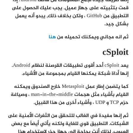
إنها طريقة جيدة لجمع المعلومات من هاتف Android إذا
قمت بتثبيته على جهاز عميل. يجب عليك الحصول على
التطبيق من GitHub ، ولكن بخلاف ذلك, يبدو أنه يعمل
بشكل جيد.
ثم انه مجاني ويمكنك تحميله من
هنا
cSploit
يعد cSploit أحد أقوى تطبيقات القرصنة لنظام Android.
إنها أداة شبكة يمكنها القيام بمجموعة من الأشياء.
كما يتضمن إطار عمل Metasploit خارج الصندوق ويمكنه
القيام بأشياء مثل هجمات man-in-the-middle ، وصياغة
حزم TCP و UDP ، وأشياء أخرى من هذا القبيل.
ثم إنها مفيدة في الغالب للتحقق من الثغرات الأمنية على
الشبكات. التطبيق قوي للغاية ولكنه يأتي أيضاً مع بعض
العيوب. لذلك أنت بحاجة إلى جهاز جذر لاستخدام هذا