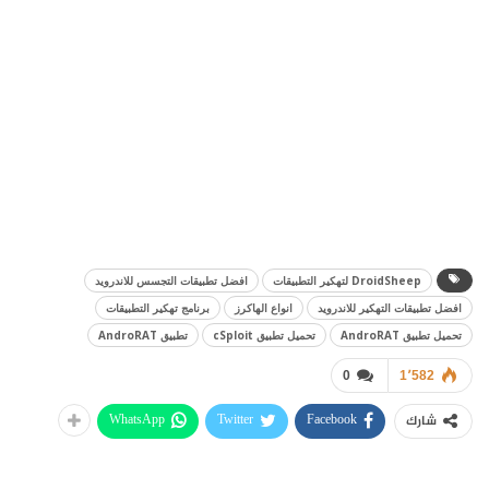
DroidSheep لتهكير التطبيقات
افضل تطبيقات التجسس للاندرويد
افضل تطبيقات التهكير للاندرويد
انواع الهاكرز
برنامج تهكير التطبيقات
تحميل تطبيق AndroRAT
تحميل تطبيق cSploit
تطبيق AndroRAT
0
1٬582
WhatsApp
Twitter
Facebook
شارك