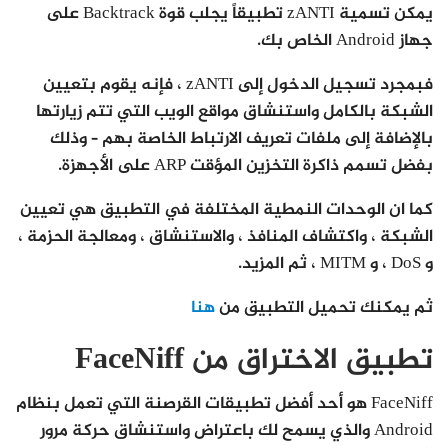
يمكن تسمية zANTI تطبيقاً يجلب قوة Backtrack على
جهاز Android الخاص بك.
فبمجرد تسجيل الدخول إلى zANTI ، فإنه يقوم بتعيين
الشبكة بالكامل واستنشاق مواقع الويب التي تتم زيارتها
بالإضافة إلى ملفات تعريف الارتباط الخاصة بهم – وذلك
بفضل تسمم ذاكرة التخزين المؤقت ARP على الأجهزة.
كما ان الوحدات النمطية المختلفة في التطبيق هي تعيين
الشبكة ، واكتشاف المنافذ ، والاستنشاق ، ومعالجة الحزمة ،
و DoS ، و MITM ، ثم المزيد.
ثم يمكنك تحميل التطبيق من
هنا
تطبيق الاختراق من FaceNiff
FaceNiff هو أحد أفضل تطبيقات القرصنة التي تعمل بنظام
Android والذي يسمح لك باعتراض واستنشاق حركة مرور