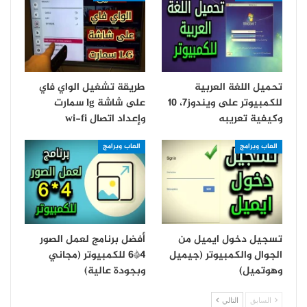
تحميل اللغة العربية
طريقة تشغيل الواي فاي
للكمبيوتر على ويندوز7، 10
على شاشة lg سمارت
وكيفية تعريبه
و‏إعداد اتصال wi-fi
العاب وبرامج
العاب وبرامج
تسجيل دخول ايميل من
أفضل برنامج لعمل الصور
الجوال والكمبيوتر (جيميل
4*6 للكمبيوتر (مجاني
وهوتميل)
وبجودة عالية)
السابق
التالي