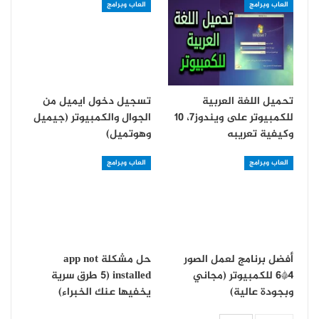
العاب وبرامج
العاب وبرامج
تحميل اللغة العربية
تسجيل دخول ايميل من
للكمبيوتر على ويندوز7، 10
الجوال والكمبيوتر (جيميل
وكيفية تعريبه
وهوتميل)
العاب وبرامج
العاب وبرامج
أفضل برنامج لعمل الصور
حل مشكلة app not
4*6 للكمبيوتر (مجاني
installed (5 طرق سرية
وبجودة عالية)
يخفيها عنك الخبراء)